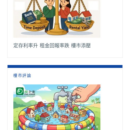
定存利率升 租金回報率跌 樓市添壓
樓市評論