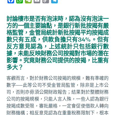
a
h
e
m
o
e
c
a
C
a
p
l
討論樓市是否有泡沫時，認為沒有泡沫一
e
t
h
i
y
e
方的一個主要論點，是銀行新批按揭有嚴
b
s
a
l
L
g
格監管，金管局統計新批按揭平均按揭成
o
A
t
i
r
數只有五成，供款負擔只有34%。但有
o
p
n
a
反方意見認為，上述統計只包括銀行數
k
p
k
m
據，未能反映財務公司按揭對市場的潛在
影響。究竟財務公司提供的按揭，比重有
多大？
客觀而言，對於財務公司按揭的規模，難有準確的
數字──此等公司不受金管局監管，除非是上市公
司，否則亦毋須公開財政報告；結果對於整體財務
公司的按揭規模，只能人言人殊，一些人認為銀行
按揭成數受限，審批嚴格，一定會促使借款人轉向
財務機構；相反意見認為在重重稅務限制下，根本