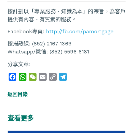
按計劃以「專業服務、知識為本」的宗旨，為客戶
提供有內容、有質素的服務。
Facebook專頁:
http://fb.com/pamortgage
按揭熱線: (852) 2167 1369
Whatsapp/微信: (852) 5596 6181
分享文章:
F
W
W
E
C
T
a
h
e
m
o
e
c
a
C
a
p
l
返回目錄
e
t
h
i
y
e
b
s
a
l
L
g
o
A
t
i
r
查看更多
o
p
n
a
k
p
k
m