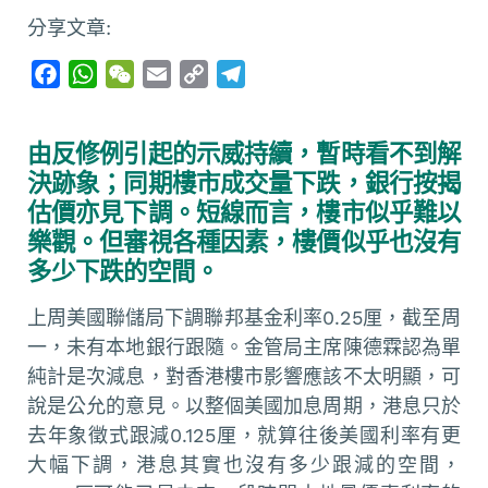
分享文章:
F
W
W
E
C
T
a
h
e
m
o
e
c
a
C
a
p
l
由反修例引起的示威持續，暫時看不到解
e
t
h
i
y
e
決跡象；同期樓市成交量下跌，銀行按揭
b
s
a
l
L
g
估價亦見下調。短線而言，樓市似乎難以
o
A
t
i
r
樂觀。但審視各種因素，樓價似乎也沒有
o
p
n
a
多少下跌的空間。
k
p
k
m
上周美國聯儲局下調聯邦基金利率0.25厘，截至周
一，未有本地銀行跟隨。金管局主席陳德霖認為單
純計是次減息，對香港樓市影響應該不太明顯，可
說是公允的意見。以整個美國加息周期，港息只於
去年象徵式跟減0.125厘，就算往後美國利率有更
大幅下調，港息其實也沒有多少跟減的空間，