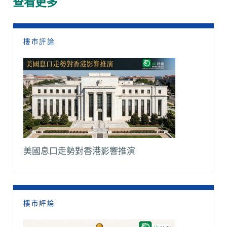
查看更多
o
p
n
a
k
p
k
m
樓市評論
美國息口走勢對香港影響推演
樓市評論