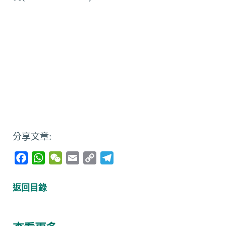
分享文章:
F
W
W
E
C
T
a
h
e
m
o
e
c
a
C
a
p
l
返回目錄
e
t
h
i
y
e
b
s
a
l
L
g
o
A
t
i
r