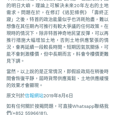
的明日大嶼，理論上可解決未來20年左右的土地
需求。問題在於，在修訂《逃犯條例》「壽終正
寢」之後，特首的政治能量似乎也消耗殆盡，難以
想像在其任期內可推行有較大爭議的任何政策。在
現時的情況下，除非特首神奇地民望反彈，可以再
推行措施大幅增加土地，否則土地供應緊張的情
況，會再延續一段較長時間。短期因氣氛關係，可
能不會刺激樓價，但中長期而言，料會令樓價更難
見下調。
當然，以上說的是正常情況，即假設政局在稍後時
間會恢復平靜，屆時貨幣供應寬鬆、土地供應緩慢
的效果才會顯現。
原文刊於
信報網站
2019年8月6日
如有任何關於按揭問題，可直接Whatsapp聯絡我
們(+852 55966181).