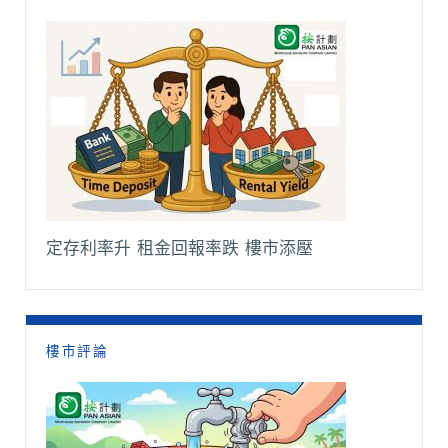
定存利率升 租金回報率跌 樓市添壓
樓市評論