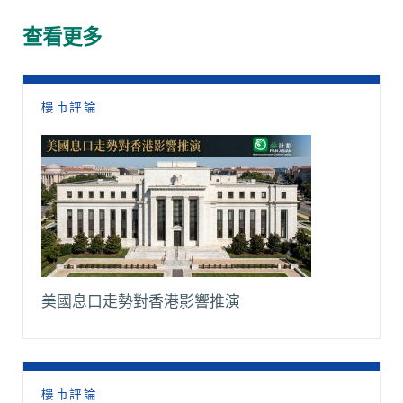
b
s
a
l
L
g
o
A
t
i
r
查看更多
o
p
n
a
k
p
k
m
樓市評論
美國息口走勢對香港影響推演
樓市評論