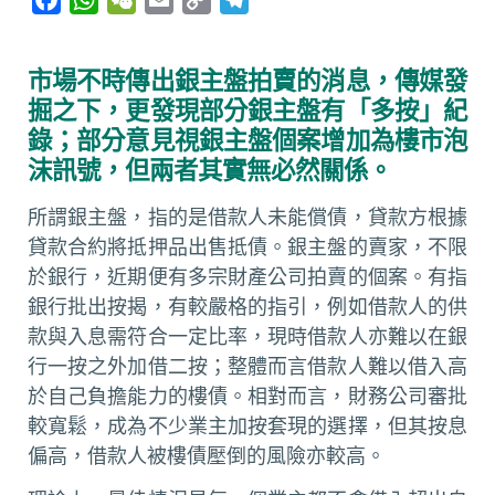
a
h
e
m
o
e
c
a
C
a
p
l
市場不時傳出銀主盤拍賣的消息，傳媒發
e
t
h
i
y
e
掘之下，更發現部分銀主盤有「多按」紀
b
s
a
l
L
g
錄；部分意見視銀主盤個案增加為樓市泡
o
A
t
i
r
沫訊號，但兩者其實無必然關係。
o
p
n
a
k
p
k
m
所謂銀主盤，指的是借款人未能償債，貸款方根據
貸款合約將抵押品出售抵債。銀主盤的賣家，不限
於銀行，近期便有多宗財產公司拍賣的個案。有指
銀行批出按揭，有較嚴格的指引，例如借款人的供
款與入息需符合一定比率，現時借款人亦難以在銀
行一按之外加借二按；整體而言借款人難以借入高
於自己負擔能力的樓債。相對而言，財務公司審批
較寬鬆，成為不少業主加按套現的選擇，但其按息
偏高，借款人被樓債壓倒的風險亦較高。