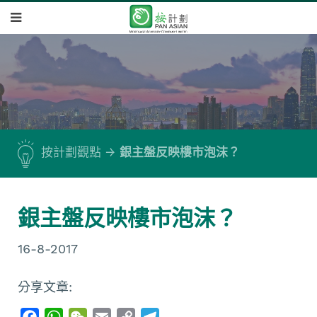
按計劃觀點
銀主盤反映樓市泡沫？
銀主盤反映樓市泡沫？
16-8-2017
分享文章:
F
W
W
E
C
T