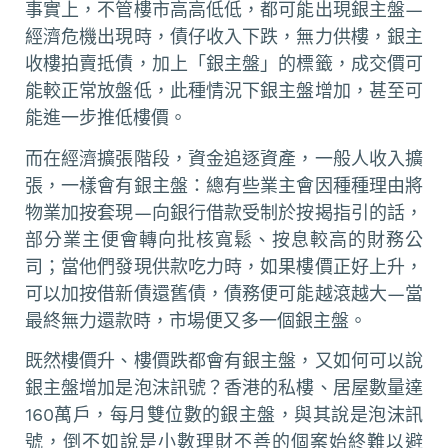
事實上，不管樓市高高低低，都可能出現銀主盤—
經濟危機出現時，債仔收入下跌，無力供樓，銀主
收樓拍賣抵債，加上「銀主盤」的標籤，成交價可
能較正常放盤低，此種情況下銀主盤增加，甚至可
能進一步推低樓價。
而在經濟擴張階段，資金追逐資產，一般人收入擴
張，一樣會有銀主盤：總有些業主會因種種理由將
物業加按套現—向銀行借款受制於按揭指引的話，
部分業主便會轉向批核寬鬆、按息較高的財務公
司；當他們發現供款吃力時，如果樓價正好上升，
可以加按借新債還舊債，債務便可能越滾越大—當
最終無力還款時，市場便又多一個銀主盤。
既然樓價升、樓價跌都會有銀主盤，又如何可以說
銀主盤增加是泡沫訊號？香港的私樓、居屋數量達
160萬戶，每月雙位數的銀主盤，與其說是泡沫訊
號，倒不如說是小數理財不善的個案始終難以避