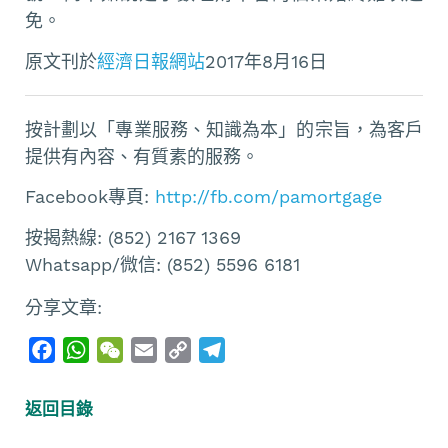
免。
原文刊於
經濟日報網站
2017年8月16日
按計劃以「專業服務、知識為本」的宗旨，為客戶
提供有內容、有質素的服務。
Facebook專頁:
http://fb.com/pamortgage
按揭熱線: (852) 2167 1369
Whatsapp/微信: (852) 5596 6181
分享文章:
F
W
W
E
C
T
a
h
e
m
o
e
c
a
C
a
p
l
返回目錄
e
t
h
i
y
e