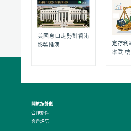
美國息口走勢對香港
定存利
影響推演
率跌 
關於按計劃
合作夥伴
客戶評語