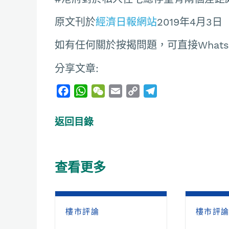
原文刊於
經濟日報網站
2019年4月3日
如有任何關於按揭問題，可直接Whatsapp聯
分享文章:
F
W
W
E
C
T
a
h
e
m
o
e
c
a
C
a
p
l
返回目錄
e
t
h
i
y
e
b
s
a
l
L
g
o
A
t
i
r
查看更多
o
p
n
a
k
p
k
m
樓市評論
樓市評