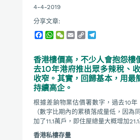
4-4-2019
分享文章:
F
W
W
E
C
T
a
h
e
m
o
e
c
a
C
a
p
l
香港樓價高，不少人會抱怨樓
e
t
h
i
y
e
b
s
a
l
L
g
去10年港府推出眾多辣稅、
o
A
t
i
r
收窄。其實，回歸基本，用最
o
p
n
a
持續高企。
k
p
k
m
根據差餉物業估價署數字，過去10年
（數字比期內的累積落成量低，因為
加了11.1萬戶，即住屋總量大概增加21.
香港私樓存量