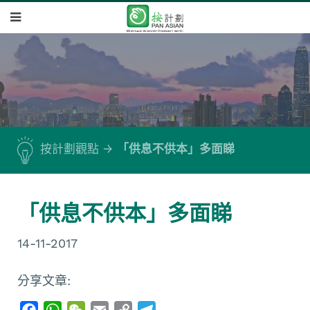
按計劃觀點
「供息不供本」多面睇
「供息不供本」多面睇
14-11-2017
分享文章:
F
W
W
E
C
T