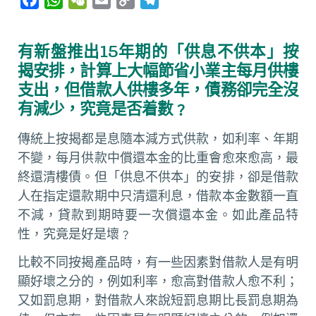
a
h
e
m
o
e
c
a
C
a
p
l
有新盤推出15年期的「供息不供本」按
e
t
h
i
y
e
揭安排，計算上大幅節省小業主每月供樓
b
s
a
l
L
g
支出，但借款人供樓多年，債務卻完全沒
o
A
t
i
r
有減少，究竟是否着數﹖
o
p
n
a
k
p
k
m
傳統上按揭都是息隨本減方式供款，如利率、年期
不變，每月供款中償還本金的比重會愈來愈高，最
終還清樓債。但「供息不供本」的安排，卻是借款
人在指定還款期中只清還利息，借款本金數額一直
不減，貸款到期時要一次償還本金。如此產品特
性，究竟是好是壞﹖
比較不同按揭產品時，有一些因素對借款人是有明
顯好壞之分的，例如利率，愈高對借款人愈不利；
又如罰息期，對借款人來說短罰息期比長罰息期為