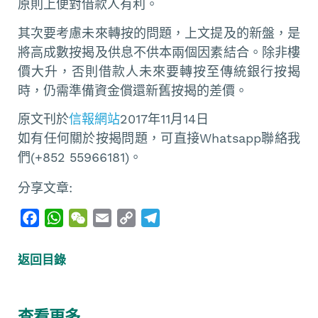
原則上便對借款人有利。
其次要考慮未來轉按的問題，上文提及的新盤，是
將高成數按揭及供息不供本兩個因素結合。除非樓
價大升，否則借款人未來要轉按至傳統銀行按揭
時，仍需準備資金償還新舊按揭的差價。
原文刊於
信報網站
2017年11月14日
如有任何關於按揭問題，可直接Whatsapp聯絡我
們(+852 55966181)。
分享文章:
F
W
W
E
C
T
a
h
e
m
o
e
c
a
C
a
p
l
返回目錄
e
t
h
i
y
e
b
s
a
l
L
g
o
A
t
i
r
查看更多