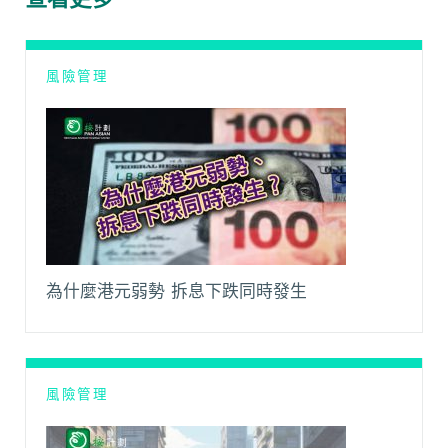
o
p
n
a
k
p
k
m
風險管理
為什麼港元弱勢 拆息下跌同時發生
風險管理