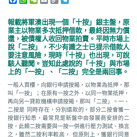
a
h
e
m
o
e
c
a
C
a
p
l
報載將軍澳出現一個「十按」銀主盤，原
e
t
h
i
y
e
業主以物業多次抵押借款，最終因無力償
b
s
a
l
L
g
還，被債權人收回物業拍賣。平時市場上
o
A
t
i
r
說「二按」，不少有識之士已提示借款人
o
p
n
a
要注意風險，現時「十按」也出現，可說
k
p
k
m
駭人聽聞。豈知此處說的「十按」與市場
上的「一按」、「二按」完全是兩回事。
一般人買樓，向銀行申請按揭，以物業為抵押，那
叫「一按」；在原有一按之外，以同一物業抵押，
再向另一貸款機構申請按揭，那叫「二按」。一、
二按是 同時存在，分別還款的，部分二按會獲一
按銀行知悉，最常見是新盤中由發展商安排的二
按，此類二按需要與一按一併進行壓力測試、換言
之，雖然二按利率較高， 但原則上，獲銀行同意