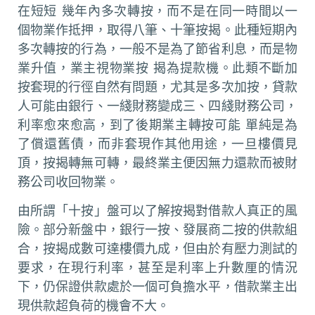
在短短 幾年內多次轉按，而不是在同一時間以一
個物業作抵押，取得八筆、十筆按揭。此種短期內
多次轉按的行為，一般不是為了節省利息，而是物
業升值，業主視物業按 揭為提款機。此類不斷加
按套現的行徑自然有問題，尤其是多次加按，貸款
人可能由銀行、一綫財務變成三、四綫財務公司，
利率愈來愈高，到了後期業主轉按可能 單純是為
了償還舊債，而非套現作其他用途，一旦樓價見
頂，按揭轉無可轉，最終業主便因無力還款而被財
務公司收回物業。
由所謂「十按」盤可以了解按揭對借款人真正的風
險。部分新盤中，銀行一按、發展商二按的供款組
合，按揭成數可達樓價九成，但由於有壓力測試的
要求，在現行利率，甚至是利率上升數厘的情況
下，仍保證供款處於一個可負擔水平，借款業主出
現供款超負荷的機會不大。