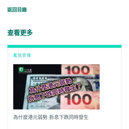
a
h
e
m
o
e
c
a
C
a
p
l
返回目錄
e
t
h
i
y
e
b
s
a
l
L
g
o
A
t
i
r
查看更多
o
p
n
a
k
p
k
m
風險管理
為什麼港元弱勢 拆息下跌同時發生