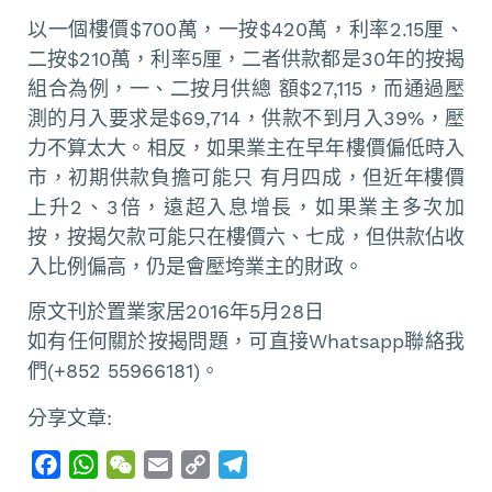
以一個樓價$700萬，一按$420萬，利率2.15厘、
二按$210萬，利率5厘，二者供款都是30年的按揭
組合為例，一、二按月供總 額$27,115，而通過壓
測的月入要求是$69,714，供款不到月入39%，壓
力不算太大。相反，如果業主在早年樓價偏低時入
市，初期供款負擔可能只 有月四成，但近年樓價
上升2、3倍，遠超入息增長，如果業主多次加
按，按揭欠款可能只在樓價六、七成，但供款佔收
入比例偏高，仍是會壓垮業主的財政。
原文刊於置業家居2016年5月28日
如有任何關於按揭問題，可直接Whatsapp聯絡我
們(+852 55966181)。
分享文章:
F
W
W
E
C
T