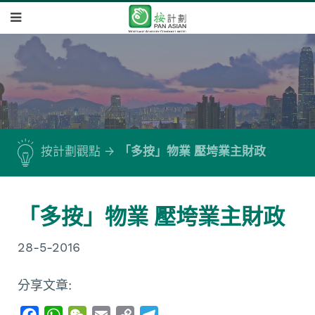
按計劃觀點
「多按」物業 壓垮業主財政
「多按」物業 壓垮業主財政
28-5-2016
分享文章:
F
W
W
E
C
T