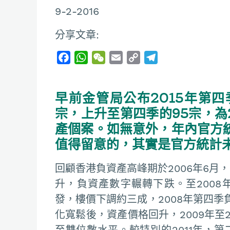
9-2-2016
分享文章:
F
W
W
E
C
T
a
h
e
m
o
e
c
a
C
a
p
l
早前金管局公布2015年第
e
t
h
i
y
e
b
s
a
l
L
g
宗，上升至第四季的95宗，為
o
A
t
i
r
產個案。如無意外，年內官方
o
p
n
a
值得留意的，其實是官方統計
k
p
k
m
回顧香港負資產高峰期於2006年6月，
升，負資產數字輾轉下跌。至2008
發，樓價下調約三成，2008年第四
化寬鬆後，資產價格回升，2009年至2
至雙位數水平。較特別的2011年，第