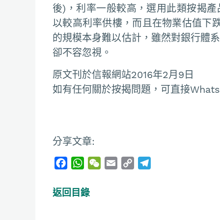
後)，利率一般較高，選用此類按揭產
以較高利率供樓，而且在物業估值下
的規模本身難以估計，雖然對銀行體系
卻不容忽視。
原文刊於信報網站2016年2月9日
如有任何關於按揭問題，可直接Whatsapp
分享文章:
F
W
W
E
C
T
a
h
e
m
o
e
c
a
C
a
p
l
返回目錄
e
t
h
i
y
e
b
s
a
l
L
g