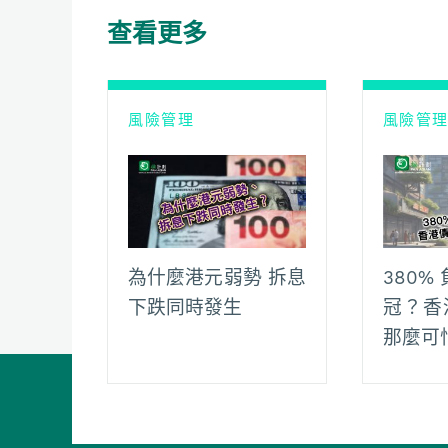
o
A
t
i
r
查看更多
o
p
n
a
k
p
k
m
風險管理
風險管
為什麼港元弱勢 拆息
380
下跌同時發生
冠？香
那麼可