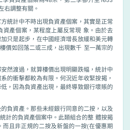
%左右調整有關。
官方統計中不時出現負資產個案，其實是正常
有負資產個案，某程度上屬反常現 象。由於去
增加只是起步，在中國經濟增長放緩和美元轉
樓價如回落二或三成，出現數千 至一萬宗的
都安然渡過，就算樓價出現明顯跌幅，統計中
體系的衝擊都較為有限。何況近年收緊按揭，
降低，因為負資產出現，最終導致銀行壞賬的
及的負資產。那些未經銀行同意的二按，以及
統計的負資產個案中。此類組合的整 體按揭
。而且非正規的二按及新盤的一按(在優惠期