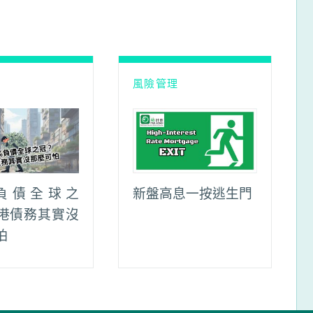
理
風險管理
%負債全球之
新盤高息一按逃生門
港債務其實沒
怕