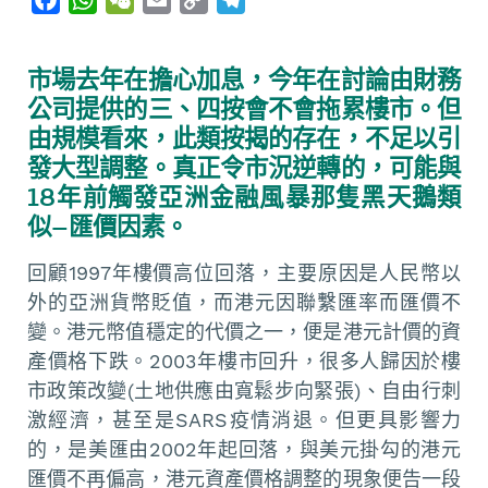
a
h
e
m
o
e
c
a
C
a
p
l
市場去年在擔心加息，今年在討論由財務
e
t
h
i
y
e
公司提供的三、四按會不會拖累樓市。但
b
s
a
l
L
g
由規模看來，此類按揭的存在，不足以引
o
A
t
i
r
發大型調整。真正令市況逆轉的，可能與
o
p
n
a
18年前觸發亞洲金融風暴那隻黑天鵝類
k
p
k
m
似—匯價因素。
回顧1997年樓價高位回落，主要原因是人民幣以
外的亞洲貨幣貶值，而港元因聯繫匯率而匯價不
變。港元幣值穩定的代價之一，便是港元計價的資
產價格下跌。2003年樓市回升，很多人歸因於樓
市政策改變(土地供應由寬鬆步向緊張)、自由行刺
激經濟，甚至是SARS疫情消退。但更具影響力
的，是美匯由2002年起回落，與美元掛勾的港元
匯價不再偏高，港元資產價格調整的現象便告一段