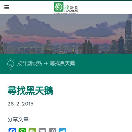
按計劃觀點
尋找黑天鵝
尋找黑天鵝
28-2-2015
分享文章:
F
W
W
E
C
T