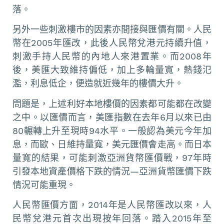
落。
另外一些刺激樓市的因素亦間接與匯價有關。人民
幣在2005年匯改，此後人民幣兌港元持續升值，
刺激手持人民幣的內地人來港置業。而2008年
後，美匯大致維持偏低，加上多輪量寬，熱錢氾
濫，利息低企，便造就近幾年的樓價大升。
問題是，上述利好本地樓價的因素都可能都在改變
之中。以匯價而言，美匯指數在去年6月以來已由
80輾轉上升至現時94水平。一般認為美元今年加
息，而歐、日維持量寬，美元匯價會走高。而日本
量寬的結果，可能刺激亞洲貨幣匯價戰，97年時
引發本地資產價格下跌的情況—亞洲貨幣匯價下跌
情況可能重現。
人民幣匯價方面，2014年是人民幣匯改以來，人
民幣兌港元首次出現按年回落。踏入2015年至