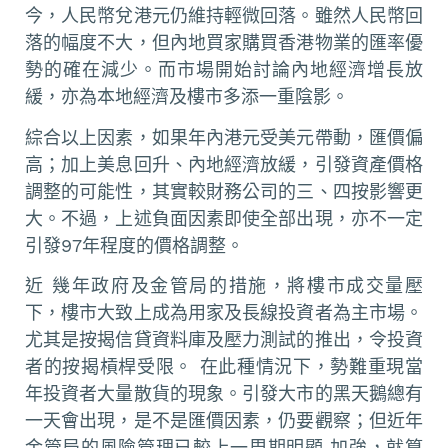
今，人民幣兌港元仍維持輕微回落。雖然人民幣回
落的幅度不大，但內地買家購買香港物業的匯率優
勢的確在減少。而市場開始討論內地經濟增長放
緩，亦為本地經濟及樓市多添一重陰影。
綜合以上因素，如果年內港元受美元帶動，匯價偏
高；加上美息回升、內地經濟放緩，引發資產價格
調整的可能性，其實較財務公司的三、四按影響更
大。不過，上述負面因素即使全部出現，亦不一定
引發97年程度的價格調整。
近 幾年政府及金管局的措施，將樓市成交量壓
下，樓市大致上成為用家及長線投資者為主市場。
尤其是按揭信貸資料庫及壓力測試的推出，令投資
者的按揭槓桿受限。 在此種情況下，勢難重現當
年投資者大量散貨的現象。引發大市的黑天鵝總有
一天會出現，是不是匯價因素，仍要觀察；但近年
金管局的風險管理已較上一周期明顯 加強，就算