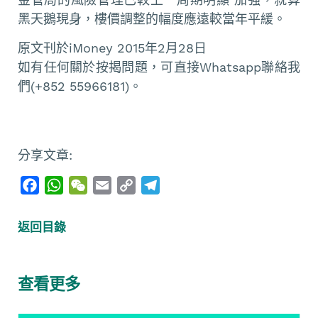
黑天鵝現身，樓價調整的幅度應遠較當年平緩。
原文刊於iMoney 2015年2月28日
如有任何關於按揭問題，可直接Whatsapp聯絡我
們(+852 55966181)。
分享文章:
F
W
W
E
C
T
a
h
e
m
o
e
c
a
C
a
p
l
返回目錄
e
t
h
i
y
e
b
s
a
l
L
g
o
A
t
i
r
查看更多
o
p
n
a
k
p
k
m