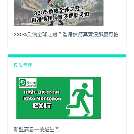
380%負債全球之冠？香港債務其實沒那麼可怕
風險管理
新盤高息一按逃生門