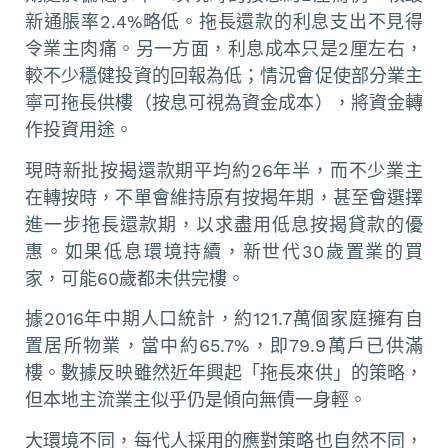
新通脹率2.4%略低。拖長還款的利息支出不見得
令業主肉痛。另一方面，利息成本只是2厘左右，
較不少穩健投資的回報為低；情況會促使部分業主
寧可拖長供樓（按息可視為資金成本），將資金轉
作投資用途。
現時新批按揭還款期平均約26年半，而不少業主
在轉按時，不單會維持原有按揭年期，甚至會選擇
進一步拖長還款期，以求盡用低息按揭貸款的優
惠。如果低息環境持續，新世代30歲置業的買
家，可能60歲都未供完樓。
據2016年中期人口統計，約121.7萬個家庭擁有自
置居所物業，當中約65.7%，即79.9萬戶已供滿
樓。數據反映雖然近年興起「拖長來供」的策略，
但本地主流業主似乎仍是傾向無債一身輕。
大環境不同，每代人採用的應對策略也自然不同，