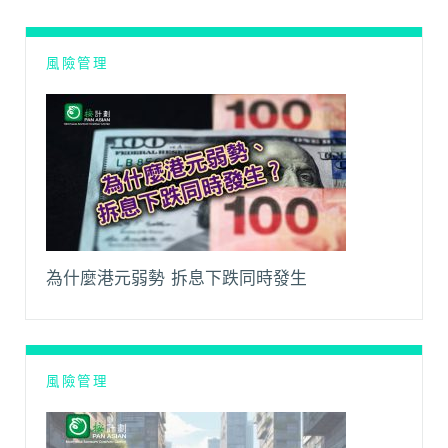
o
p
n
a
k
p
k
m
風險管理
為什麼港元弱勢 拆息下跌同時發生
風險管理