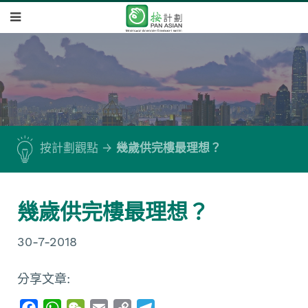
按計劃觀點
幾歲供完樓最理想？
幾歲供完樓最理想？
30-7-2018
分享文章:
F
W
W
E
C
T