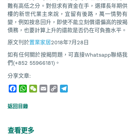
難有高低之分。對但求有資金在手，選擇長年期供
樓的新世代業主來說，宜留有後路，萬一情勢有
變，例如按息回升，即使不能立刻償還偏高的按揭
債務，也要計算上升的還款是否仍在可負擔水平。
原文刊於
置業家居
2018年7月28日
如有任何關於按揭問題，可直接Whatsapp聯絡我
們(+852 55966181)。
分享文章:
F
W
W
E
C
T
a
h
e
m
o
e
c
a
C
a
p
l
返回目錄
e
t
h
i
y
e
b
s
a
l
L
g
o
A
t
i
r
查看更多