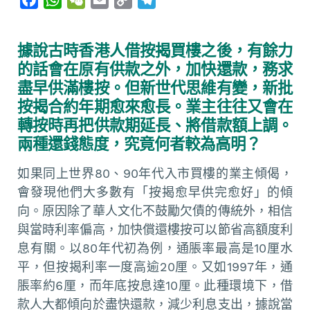
a
h
e
m
o
e
c
a
C
a
p
l
據說古時香港人借按揭買樓之後，有餘力
e
t
h
i
y
e
的話會在原有供款之外，加快還款，務求
b
s
a
l
L
g
盡早供滿樓按。但新世代思維有變，新批
o
A
t
i
r
按揭合約年期愈來愈長。業主往往又會在
o
p
n
a
轉按時再把供款期延長、將借款額上調。
k
p
k
m
兩種還錢態度，究竟何者較為高明？
如果同上世界80、90年代入市買樓的業主傾偈，
會發現他們大多數有「按揭愈早供完愈好」的傾
向。原因除了華人文化不鼓勵欠債的傳統外，相信
與當時利率偏高，加快償還樓按可以節省高額度利
息有關。以80年代初為例，通脹率最高是10厘水
平，但按揭利率一度高逾20厘。又如1997年，通
脹率約6厘，而年底按息達10厘。此種環境下，借
款人大都傾向於盡快還款，減少利息支出，據說當