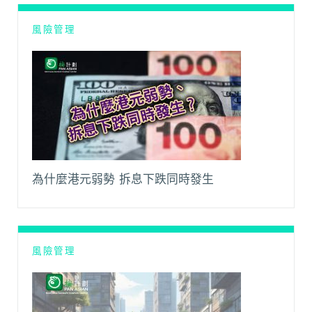
k
p
k
m
風險管理
為什麼港元弱勢 拆息下跌同時發生
風險管理