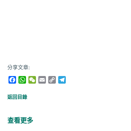
分享文章:
F
W
W
E
C
T
a
h
e
m
o
e
c
a
C
a
p
l
返回目錄
e
t
h
i
y
e
b
s
a
l
L
g
o
A
t
i
r
查看更多
o
p
n
a