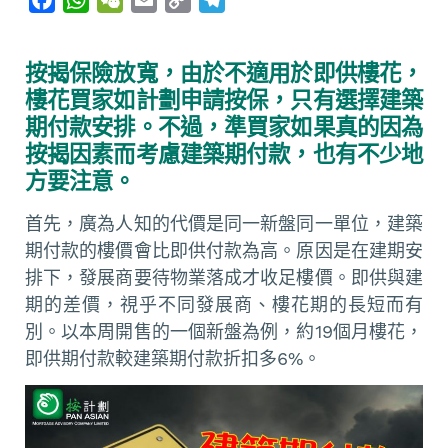
a
h
e
m
o
e
c
a
C
a
p
l
按揭保險放寬，由於不適用於即供樓花，
e
t
h
i
y
e
樓花買家如計劃申請按保，只有選擇建築
b
s
a
l
L
g
期付款安排。不過，準買家如果真的因為
o
A
t
i
r
按揭因素而考慮建築期付款，也有不少地
o
p
n
a
方要注意。
k
p
k
m
首先，廣為人知的代價是同一新盤同一單位，建築
期付款的樓價會比即供付款為高。原因是在建期安
排下，發展商要待物業落成才收足樓價。即供與建
期的差價，視乎不同發展商、樓花期的長短而有
別。以本周開售的一個新盤為例，約19個月樓花，
即供期付款較建築期付款折扣多6%。