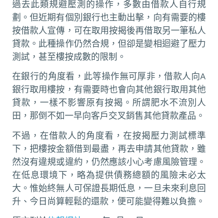
過去此類規避壓測的操作，多數由借款人自行規
劃。但近期有個別銀行也主動出擊，向有需要的樓
按借款人宣傳，可在取用按揭後再借取另一筆私人
貸款。此種操作仍然合規，但卻是變相迴避了壓力
測試，甚至樓按成數的限制。
在銀行的角度看，此等操作無可厚非，借款人向A
銀行取用樓按，有需要時也會向其他銀行取用其他
貸款，一樣不影響原有按揭。所謂肥水不流別人
田，那倒不如一早向客戶交叉銷售其他貸款產品。
不過，在借款人的角度看，在按揭壓力測試標準
下，把樓按金額借到最盡，再去申請其他貸款，雖
然沒有違規或違約，仍然應該小心考慮風險管理。
在低息環境下，略為提供債務總額的風險未必太
大。惟始終無人可保證長期低息，一旦未來利息回
升、今日尚算輕鬆的還款，便可能變得難以負擔。