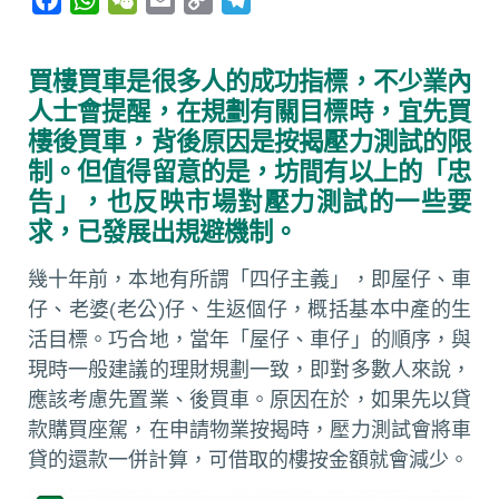
a
h
e
m
o
e
c
a
C
a
p
l
買樓買車是很多人的成功指標，不少業內
e
t
h
i
y
e
人士會提醒，在規劃有關目標時，宜先買
b
s
a
l
L
g
樓後買車，背後原因是按揭壓力測試的限
o
A
t
i
r
制。但值得留意的是，坊間有以上的「忠
o
p
n
a
告」，也反映市場對壓力測試的一些要
k
p
k
m
求，已發展出規避機制。
幾十年前，本地有所謂「四仔主義」，即屋仔、車
仔、老婆(老公)仔、生返個仔，概括基本中產的生
活目標。巧合地，當年「屋仔、車仔」的順序，與
現時一般建議的理財規劃一致，即對多數人來說，
應該考慮先置業、後買車。原因在於，如果先以貸
款購買座駕，在申請物業按揭時，壓力測試會將車
貸的還款一併計算，可借取的樓按金額就會減少。