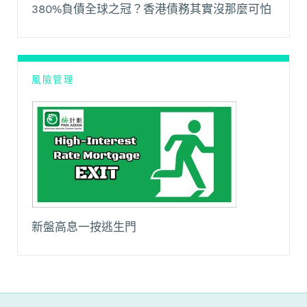
380%負債全球之冠？香港債務其實沒那麼可怕
風險管理
新盤高息一按逃生門