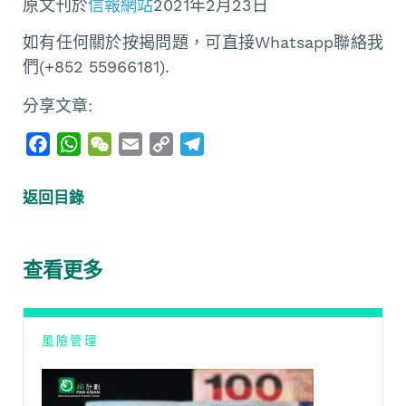
原文刊於
信報網站
2021年2月23日
如有任何關於按揭問題，可直接Whatsapp聯絡我
們(+852 55966181).
分享文章:
F
W
W
E
C
T
a
h
e
m
o
e
c
a
C
a
p
l
返回目錄
e
t
h
i
y
e
b
s
a
l
L
g
o
A
t
i
r
查看更多
o
p
n
a
k
p
k
m
風險管理