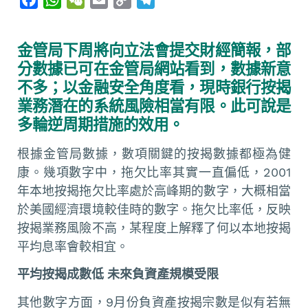
a
h
e
m
o
e
c
a
C
a
p
l
金管局下周將向立法會提交財經簡報，部
e
t
h
i
y
e
分數據已可在金管局網站看到，數據新意
b
s
a
l
L
g
不多；以金融安全角度看，現時銀行按揭
o
A
t
i
r
業務潛在的系統風險相當有限。此可說是
o
p
n
a
多輪逆周期措施的效用。
k
p
k
m
根據金管局數據，數項關鍵的按揭數據都極為健
康。幾項數字中，拖欠比率其實一直偏低，2001
年本地按揭拖欠比率處於高峰期的數字，大概相當
於美國經濟環境較佳時的數字。拖欠比率低，反映
按揭業務風險不高，某程度上解釋了何以本地按揭
平均息率會較相宜。
平均按揭成數低 未來負資產規模受限
其他數字方面，9月份負資產按揭宗數是似有若無