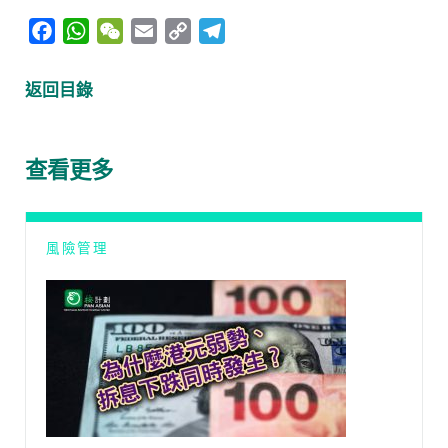
F
W
W
E
C
T
a
h
e
m
o
e
c
a
C
a
p
l
返回目錄
e
t
h
i
y
e
b
s
a
l
L
g
o
A
t
i
r
查看更多
o
p
n
a
k
p
k
m
風險管理