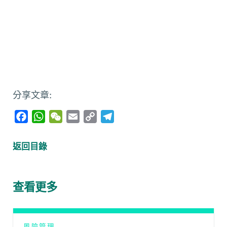
分享文章:
F
W
W
E
C
T
a
h
e
m
o
e
c
a
C
a
p
l
返回目錄
e
t
h
i
y
e
b
s
a
l
L
g
o
A
t
i
r
查看更多
o
p
n
a
k
p
k
m
風險管理