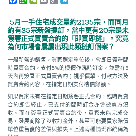
a
h
e
m
o
e
c
a
C
a
p
l
5月一手住宅成交量約2135宗，而同月
e
t
h
i
y
e
約有35宗新盤撻訂，當中更有20宗是未
b
s
a
l
L
g
簽署正式買賣合約的「即買即撻」。究竟
o
A
t
i
r
為何市場會屢屢出現此類撻訂個案？
o
p
n
a
k
p
k
m
一般新盤的銷售，買家選定單位後，會即日簽署臨
時買賣合約，支付5%的樓價作臨時訂金，並需在5
天內再簽署正式買賣合約；視乎價單、付款方法及
買賣合約內容，在指定日期支付樓價餘額。
如果買家未有在指定日期簽署正式合約，臨時買賣
合約即告終止，已支付的臨時訂金亦會被賣方沒
收。而在簽署正式買賣合約後，買家未能完成交
易，發展商除了沒收訂金外，甚至可能要買家賠償
單位重售後的差價與損失。上述兩種情況都統稱為