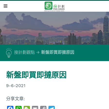
按計劃觀點
新盤即買即撻原因
新盤即買即撻原因
9-6-2021
分享文章:
F
W
W
E
C
T