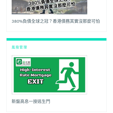
380%負債全球之冠？香港債務其實沒那麼可怕
風險管理
新盤高息一按逃生門