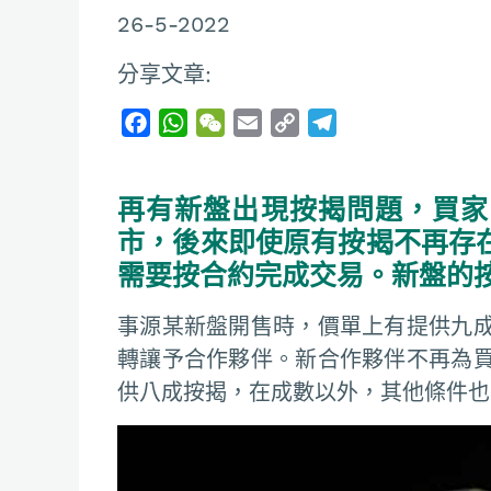
26-5-2022
分享文章:
F
W
W
E
C
T
a
h
e
m
o
e
c
a
C
a
p
l
再有新盤出現按揭問題，買家
e
t
h
i
y
e
b
s
a
l
L
g
市，後來即使原有按揭不再存
o
A
t
i
r
需要按合約完成交易。新盤的
o
p
n
a
k
p
k
m
事源某新盤開售時，價單上有提供九
轉讓予合作夥伴。新合作夥伴不再為
供八成按揭，在成數以外，其他條件也