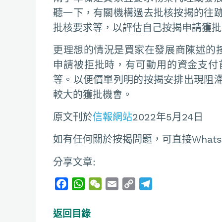
聽一下，有關機構過去批核按揭的往
批核要求等，以評估自己按揭申請獲批
更理想的情況是買家在發展商陳述的按
申請被拒批時，有可動用的資金支付
等。以便價單列明的按揭安排出現阻
較大的獲批機會。
原文刊於
信報網站
2022年5月24日
如有任何關於按揭問題，可直接Whatsapp聯
分享文章:
F
W
W
E
C
T
a
h
e
m
o
e
c
a
C
a
p
l
返回目錄