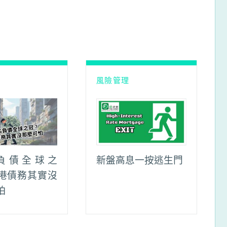
理
風險管理
%負債全球之
新盤高息一按逃生門
港債務其實沒
怕