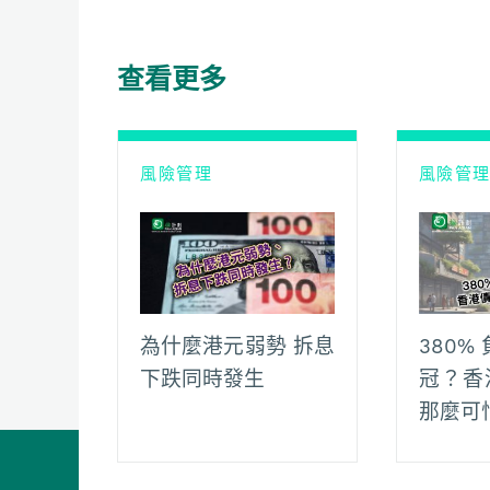
e
t
h
i
y
e
b
s
a
l
L
g
o
A
t
i
r
查看更多
o
p
n
a
k
p
k
m
風險管理
風險管
為什麼港元弱勢 拆息
380
下跌同時發生
冠？香
那麼可