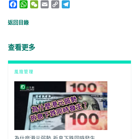
F
W
W
E
C
T
a
h
e
m
o
e
c
a
C
a
p
l
返回目錄
e
t
h
i
y
e
b
s
a
l
L
g
o
A
t
i
r
查看更多
o
p
n
a
k
p
k
m
風險管理
為什麼港元弱勢 拆息下跌同時發生