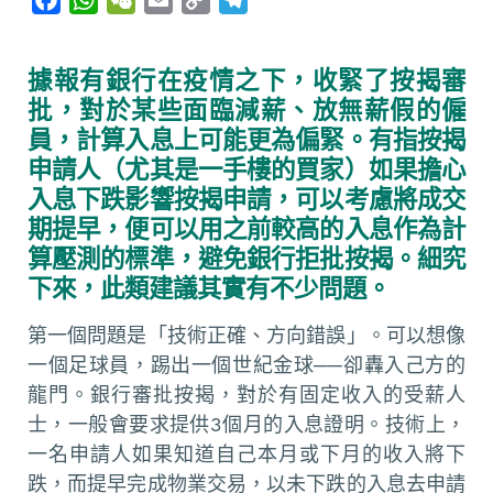
a
h
e
m
o
e
c
a
C
a
p
l
據報有銀行在疫情之下，收緊了按揭審
e
t
h
i
y
e
批，對於某些面臨減薪、放無薪假的僱
b
s
a
l
L
g
員，計算入息上可能更為偏緊。有指按揭
o
A
t
i
r
申請人（尤其是一手樓的買家）如果擔心
o
p
n
a
入息下跌影響按揭申請，可以考慮將成交
k
p
k
m
期提早，便可以用之前較高的入息作為計
算壓測的標準，避免銀行拒批按揭。細究
下來，此類建議其實有不少問題。
第一個問題是「技術正確、方向錯誤」。可以想像
一個足球員，踢出一個世紀金球──卻轟入己方的
龍門。銀行審批按揭，對於有固定收入的受薪人
士，一般會要求提供3個月的入息證明。技術上，
一名申請人如果知道自己本月或下月的收入將下
跌，而提早完成物業交易，以未下跌的入息去申請