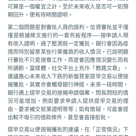
可算是一個權宜之計。至於未來收入是否可一如預
期回升，便有待時間證明。
第二個問題是對審批人員的誤判。信貸審批並不僅
僅是根據條文進行的一套死板程序──按申請人現
有收入證明，過了壓測就一定獲批。銀行會因為疫
情而特別留意某些行業僱員的收入情況，已說明銀
行審批不只是按章工作，而是會因應情況變化而有
所調節。當媒體、社交平台上充斥「教路文章」，
建議擔心未來收入下跌的新盤買家提早交易以便按
揭獲批，其實亦會觸發銀行神經，未來一段時間，
銀行遇上提早交易的按揭申請個案，問長問短的情
況可能增加，例如要求申請人提供提早交易的理
由、要求補交就業證明等等；如有懷疑，可能會提
出較不吸引的借款條件，甚至會直接拒批。
提早交易以便按揭獲批的建議，在「正常情況」下