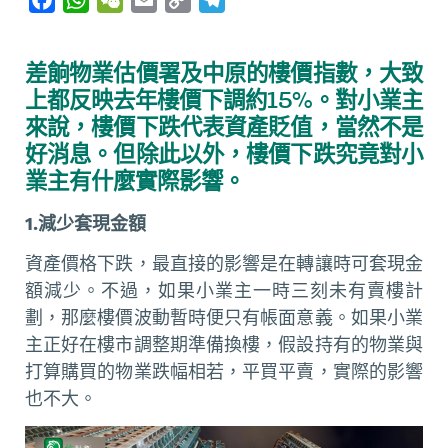
a
h
e
m
o
e
c
a
C
a
p
l
差餉物業估價署及中原的樓價指數，大致
e
t
h
i
y
e
上都反映去年樓價下調約15%。對小業主
b
s
a
l
L
g
來說，樓價下跌代表資產貶值，當然不是
o
A
t
i
r
好消息。但除此以外，樓價下跌究竟對小
o
p
n
a
業主有什麼實際影響。
k
p
k
m
1.減少套現金額
資產價格下跌，最直接的影響是在轉讓時可套現金
額減少。不過，如果小業主一時三刻未有賣樓計
劃，那麼樓價波動暫時便只有帳面意義。如果小業
主正好在樓市調整期準備換樓，假設持有的物業與
打算購買的物業跌幅相若，平買平賣，實際的影響
也不大。