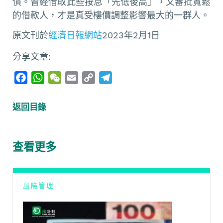
債。曾經借取此些按息「先低後高」，又審批寬鬆
的借款人，才是真受樓價調整影響最大的一群人。
原文刊於
經濟日報網站
2023年2月1日
分享文章:
F
W
W
E
C
T
a
h
e
m
o
e
c
a
C
a
p
l
返回目錄
e
t
h
i
y
e
b
s
a
l
L
g
o
A
t
i
r
查看更多
o
p
n
a
k
p
k
m
風險管理