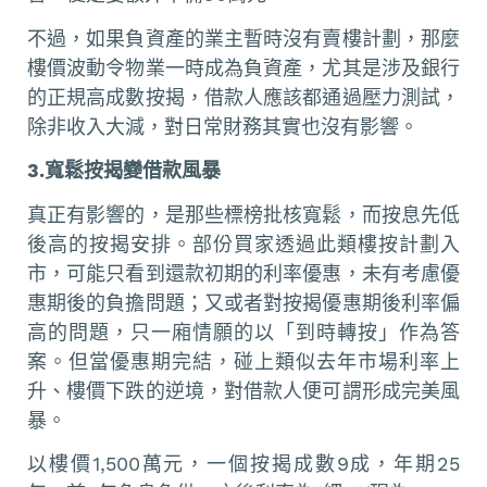
不過，如果負資產的業主暫時沒有賣樓計劃，那麼
樓價波動令物業一時成為負資產，尤其是涉及銀行
的正規高成數按揭，借款人應該都通過壓力測試，
除非收入大減，對日常財務其實也沒有影響。
3.寬鬆按揭變借款風暴
真正有影響的，是那些標榜批核寬鬆，而按息先低
後高的按揭安排。部份買家透過此類樓按計劃入
市，可能只看到還款初期的利率優惠，未有考慮優
惠期後的負擔問題；又或者對按揭優惠期後利率偏
高的問題，只一廂情願的以「到時轉按」作為答
案。但當優惠期完結，碰上類似去年市場利率上
升、樓價下跌的逆境，對借款人便可謂形成完美風
暴。
以樓價1,500萬元，一個按揭成數9成，年期25