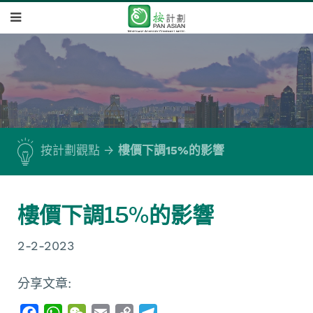
按計劃觀點
樓價下調15%的影響
樓價下調15%的影響
2-2-2023
分享文章:
F
W
W
E
C
T