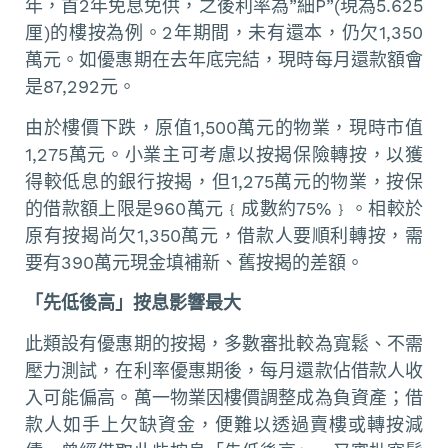
年，首2年免息免供，之後利率為”細P”(現為5.625
厘)的樓按為例。2年期間，未有還本，仍欠1,350
萬元。如優惠期在去年底完結，現時每月還款額會
是87,292元。
由於樓價下跌，原值1,500萬元的物業，現時市值
1,275萬元。小業主可考慮以按揭保險轉按，以獲
得較低息的銀行按揭，但1,275萬元的物業，按保
的借款額上限是960萬元﹛成數約75%﹜。相較於
原有按揭尚欠1,350萬元，借款人要順利轉按，需
要有390萬元現金填補新、舊按揭的差額。
「先低後高」按息
影響最大
此類設有優惠期的按揭，多數審批較為寬鬆、不需
壓力測試，在利率優惠期後，每月還款佔借款人收
入可能偏高。萬一物業因樓價調整成為負資產；借
款人如手上欠缺資金，便難以透過賣樓或轉按減