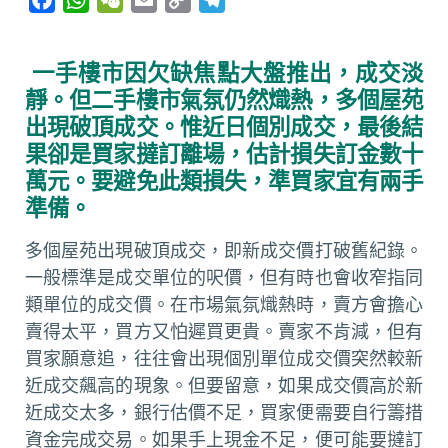
a
h
e
m
o
e
c
a
C
a
p
l
一手樓市因欠缺焦點大盤推出，成交淡
e
t
h
i
y
e
靜。但二手樓市氣氛仍然熾熱，多個屋苑
b
s
a
l
L
g
出現破頂成交。惟近日個別成交，最後結
o
A
t
i
r
果卻是買家撻訂離場，估計損失訂金數十
o
p
n
a
萬元。要避免此類損失，準買家宜有兩手
k
p
k
m
準備。
多個屋苑出現破頂成交，即新成交價打破舊紀錄。
一般標準是成交單位的呎價，但有時也會收窄指同
類單位的成交價。在市場氣氛熾熱時，賣方會擔心
賣得太平，買方又怕遲買更貴。賣家不肯減，但有
買家願意追，往往會出現個別單位成交價突然較新
近成交飆高的現象。但要留意，如果成交價高於新
近成交太多，銀行估價不足，買家便需要自行籌措
資金完成交易。如果手上現金不足，便可能要撻訂