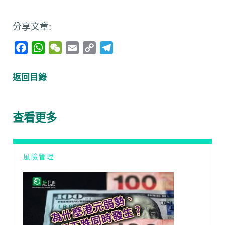
分享文章:
F
W
W
E
C
T
a
h
e
m
o
e
c
a
C
a
p
l
返回目錄
e
t
h
i
y
e
b
s
a
l
L
g
o
A
t
i
r
查看更多
o
p
n
a
k
p
k
m
風險管理