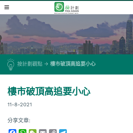
按計劃觀點
樓市破頂高追要小心
樓市破頂高追要小心
11-8-2021
分享文章:
F
W
W
E
C
T