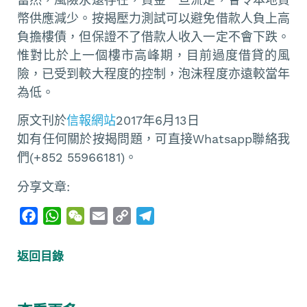
幣供應減少。按揭壓力測試可以避免借款人負上高
負擔樓債，但保證不了借款人收入一定不會下跌。
惟對比於上一個樓市高峰期，目前過度借貸的風
險，已受到較大程度的控制，泡沫程度亦遠較當年
為低。
原文刊於
信報網站
2017年6月13日
如有任何關於按揭問題，可直接Whatsapp聯絡我
們(+852 55966181)。
分享文章:
F
W
W
E
C
T
a
h
e
m
o
e
c
a
C
a
p
l
返回目錄
e
t
h
i
y
e
b
s
a
l
L
g
o
A
t
i
r