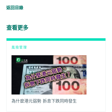
c
a
C
a
p
l
返回目錄
e
t
h
i
y
e
b
s
a
l
L
g
o
A
t
i
r
查看更多
o
p
n
a
k
p
k
m
風險管理
為什麼港元弱勢 拆息下跌同時發生