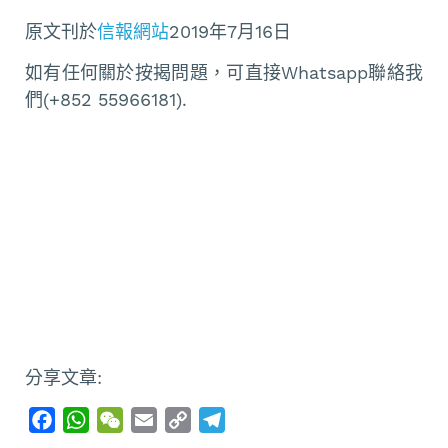
原文刊於
信報網站
2019年7月16日
如有任何關於按揭問題，可直接Whatsapp聯絡我
們(+852 55966181).
分享文章:
F
W
W
E
C
T
a
h
e
m
o
e