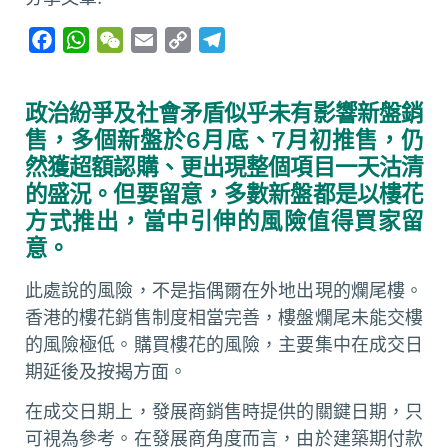
F
W
W
E
C
T
a
h
e
m
o
e
c
a
C
a
p
l
政治紛爭及社會矛盾似乎未有影響新盤銷
e
t
h
i
y
e
售，多個新盤於6月底、7月初推售，仍
b
s
a
l
L
g
然獲超額認購、更出現整個項目一天沽清
o
A
t
i
r
的盛況。但要留意，多數新盤都是以樓花
o
p
n
a
方式推出，當中引伸的風險值得買家留
k
p
k
m
意。
此處說的風險，不是指偶爾在外地出現的爛尾樓。
香港的樓花銷售制度相當完善，樓盤爛尾未能交樓
的風險極低。購買樓花的風險，主要集中在成交日
期延後及按揭方面。
在成交日期上，發展商銷售時提供的關鍵日期，只
可視為參考。在發展商角度而言，由於建築期付款