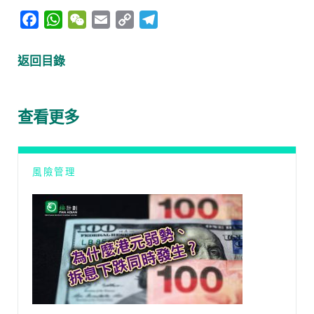
F
W
W
E
C
T
a
h
e
m
o
e
c
a
C
a
p
l
返回目錄
e
t
h
i
y
e
b
s
a
l
L
g
o
A
t
i
r
查看更多
o
p
n
a
k
p
k
m
風險管理