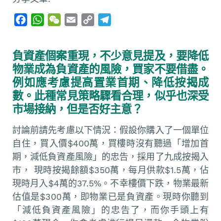
F
W
W
E
C
T
a
h
e
m
o
e
c
a
C
a
p
l
負資產個案重現，不少意見提及，要降低
e
t
h
i
y
e
物業成為負資產的風險，買家不要借盡。
b
s
a
l
L
g
例如應考慮提高置業首期、降低按揭成
o
A
t
i
r
數。此種常見策略驟看合理，似乎也深受
o
p
n
a
市場接納，但是否好主意？
k
p
k
m
討論前請先考慮以下情況：假設你購入了一個單位
自住，買入價$400萬，買樓時沒有聽過「增加首
期，減低負資產風險」的忠告，採用了九成按揭入
市， 現時按揭餘額$350萬，每月供款$1.5萬，佔
現時月入$4萬的37.5%。不幸樓價下跌，物業最新
估值是$300萬，即物業已是負資產。現時你聽到
「減低負資產風險」的忠告了，而你手頭上有