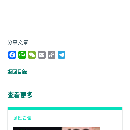
分享文章:
F
W
W
E
C
T
a
h
e
m
o
e
c
a
C
a
p
l
返回目錄
e
t
h
i
y
e
b
s
a
l
L
g
o
A
t
i
r
查看更多
o
p
n
a
k
p
k
m
風險管理