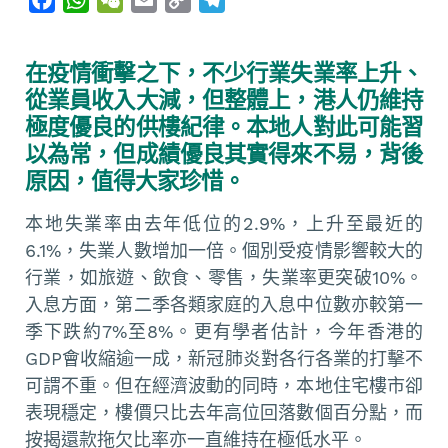
a
h
e
m
o
e
c
a
C
a
p
l
在疫情衝擊之下，不少行業失業率上升、
e
t
h
i
y
e
從業員收入大減，但整體上，港人仍維持
b
s
a
l
L
g
極度優良的供樓紀律。本地人對此可能習
o
A
t
i
r
以為常，但成績優良其實得來不易，背後
o
p
n
a
原因，值得大家珍惜。
k
p
k
m
本地失業率由去年低位的2.9%，上升至最近的
6.1%，失業人數增加一倍。個別受疫情影響較大的
行業，如旅遊、飲食、零售，失業率更突破10%。
入息方面，第二季各類家庭的入息中位數亦較第一
季下跌約7%至8%。更有學者估計，今年香港的
GDP會收縮逾一成，新冠肺炎對各行各業的打擊不
可謂不重。但在經濟波動的同時，本地住宅樓市卻
表現穩定，樓價只比去年高位回落數個百分點，而
按揭還款拖欠比率亦一直維持在極低水平。