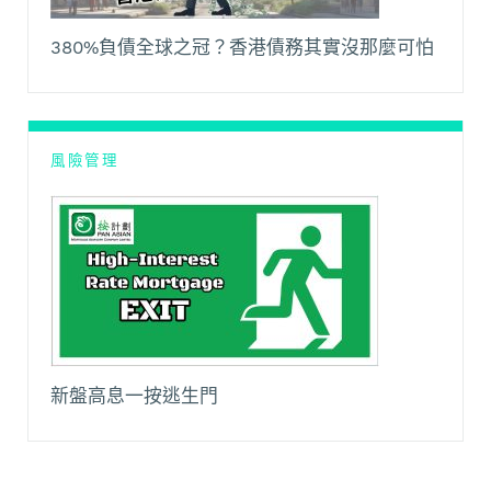
380%負債全球之冠？香港債務其實沒那麼可怕
風險管理
新盤高息一按逃生門