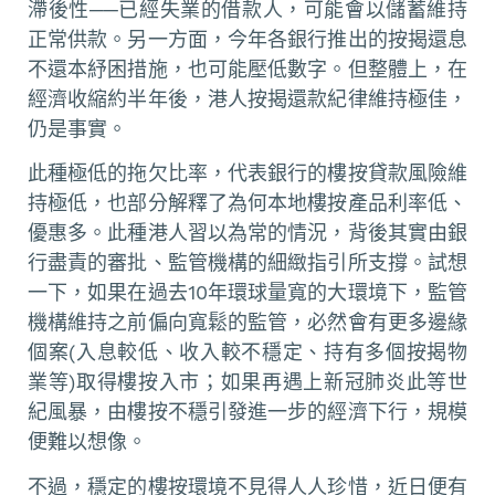
滯後性──已經失業的借款人，可能會以儲蓄維持
正常供款。另一方面，今年各銀行推出的按揭還息
不還本紓困措施，也可能壓低數字。但整體上，在
經濟收縮約半年後，港人按揭還款紀律維持極佳，
仍是事實。
此種極低的拖欠比率，代表銀行的樓按貸款風險維
持極低，也部分解釋了為何本地樓按產品利率低、
優惠多。此種港人習以為常的情況，背後其實由銀
行盡責的審批、監管機構的細緻指引所支撐。試想
一下，如果在過去10年環球量寬的大環境下，監管
機構維持之前偏向寬鬆的監管，必然會有更多邊緣
個案(入息較低、收入較不穩定、持有多個按揭物
業等)取得樓按入市；如果再遇上新冠肺炎此等世
紀風暴，由樓按不穩引發進一步的經濟下行，規模
便難以想像。
不過，穩定的樓按環境不見得人人珍惜，近日便有