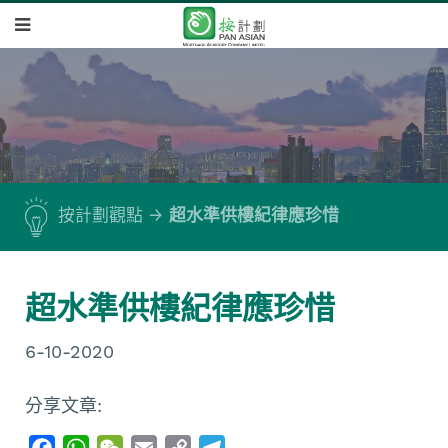
按計劃觀點
超水準供樓紀律應珍惜
超水準供樓紀律應珍惜
6-10-2020
分享文章:
F
W
W
E
C
T