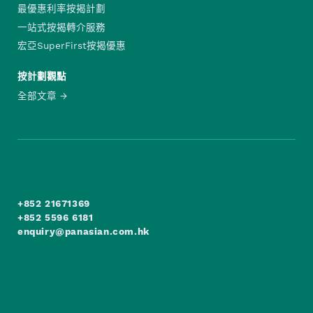
最優惠利率按揭計劃
一站式按揭轉介服務
宏亞SuperFirst按揭優惠
按計劃觀點
全部文章
+852 21671369
+852 5596 6181
enquiry@panasian.com.hk