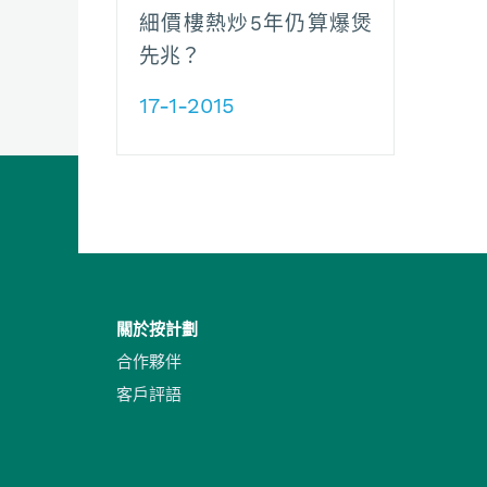
細價樓熱炒5年仍算爆煲
先兆？
17-1-2015
關於按計劃
合作夥伴
客戶評語