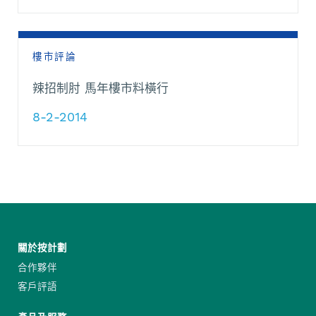
樓市評論
辣招制肘 馬年樓市料橫行
8-2-2014
關於按計劃
合作夥伴
客戶評語