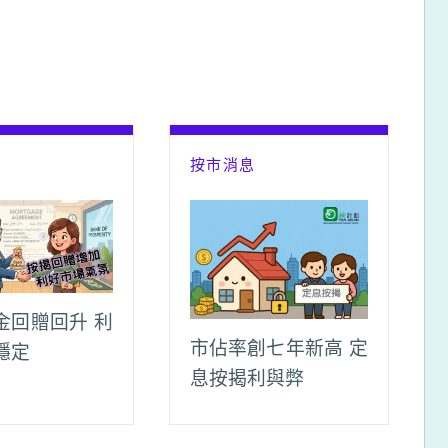
息
按市消息
金回贈回升 利
市佔率創七年新高 定
穩定
息按揭利與弊