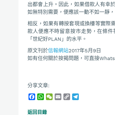
出都會上升。因此，如果借款人有幸於2
如無特別需要，便應該一動不如一靜，
相反，如果有轉按套現或換樓等實際
款人便應不時留意按市走勢，在條件
「世紀好PLAN」的水平。
原文刊於
信報網站
2017年5月9日
如有任何關於按揭問題，可直接Whatsapp
分享文章:
F
W
W
E
C
T
a
h
e
m
o
e
c
a
C
a
p
l
返回目錄