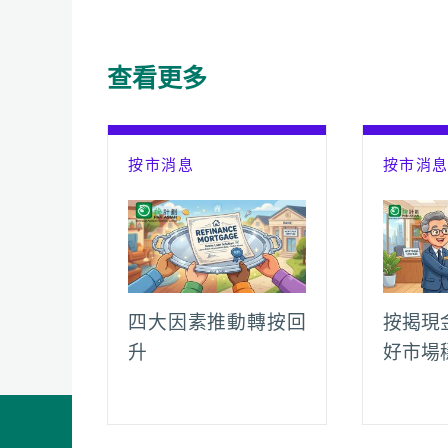
e
t
h
i
y
e
b
s
a
l
L
g
o
A
t
i
r
查看更多
o
p
n
a
k
p
k
m
按市消息
按市消
四大因素推動轉按回
按揭現
升
好市場