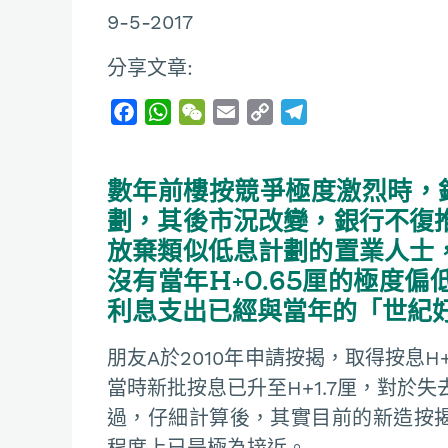
9-5-2017
分享文章:
F
W
W
E
C
T
a
h
e
m
o
e
c
a
C
a
p
l
數年前樓按競爭極度激烈時，銀
e
t
h
i
y
e
b
s
a
l
L
g
劃，其後市況改變，銀行不復
o
A
t
i
r
放棄類似低息計劃的置業人士
o
p
n
a
沒有當年H+0.65厘的極度
k
p
k
m
利息支出已經與當年的「世紀好
朋友A於2010年申請按揭，取得按息H+
當時新批按息已升至H+1.7厘，對於
過，仔細計算後，其實目前的新造按揭優
程度上已是極為接近。