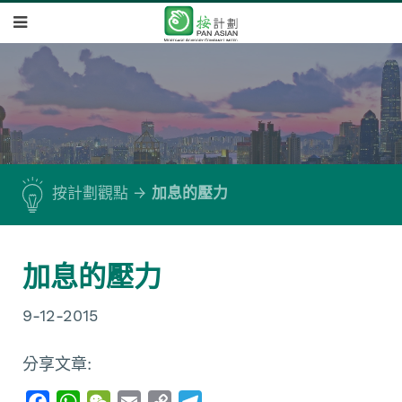
按計劃觀點
加息的壓力
加息的壓力
9-12-2015
分享文章:
F
W
W
E
C
T