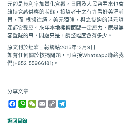
元卻是負利率加量化寬鬆，日圓及人民幣看來也會
維持寬鬆供應的狀態，投資者十之有九看好美滙前
景，而 根據往績，美元獨強，與之掛鈎的港元資
產都會受壓。來年本地樓價面臨一定壓力，應是無
容置疑的事，問題只是，調整幅度會有多少。
原文刊於經濟日報網站2015年12月9日
如有任何關於按揭問題，可直接Whatsapp聯絡我
們(+852 55966181)。
分享文章:
F
W
W
E
C
T
a
h
e
m
o
e
c
a
C
a
p
l
返回目錄
e
t
h
i
y
e