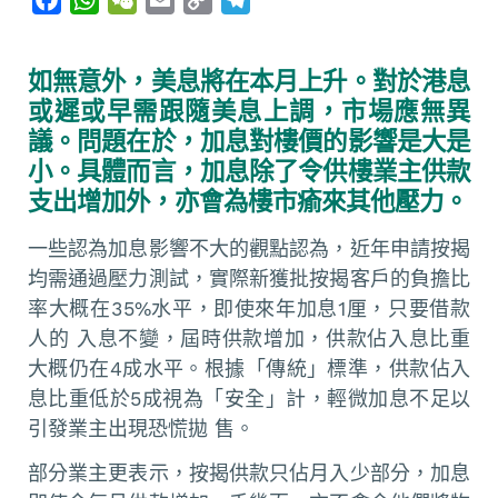
a
h
e
m
o
e
c
a
C
a
p
l
如無意外，美息將在本月上升。對於港息
e
t
h
i
y
e
或遲或早需跟隨美息上調，市場應無異
b
s
a
l
L
g
議。問題在於，加息對樓價的影響是大是
o
A
t
i
r
小。具體而言，加息除了令供樓業主供款
o
p
n
a
支出增加外，亦會為樓市瘉來其他壓力。
k
p
k
m
一些認為加息影響不大的觀點認為，近年申請按揭
均需通過壓力測試，實際新獲批按揭客戶的負擔比
率大概在35%水平，即使來年加息1厘，只要借款
人的 入息不變，屆時供款增加，供款佔入息比重
大概仍在4成水平。根據「傳統」標準，供款佔入
息比重低於5成視為「安全」計，輕微加息不足以
引發業主出現恐慌拋 售。
部分業主更表示，按揭供款只佔月入少部分，加息