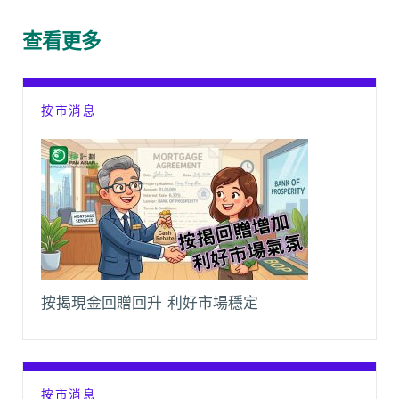
b
s
a
l
L
g
o
A
t
i
r
查看更多
o
p
n
a
k
p
k
m
按市消息
按揭現金回贈回升 利好市場穩定
按市消息