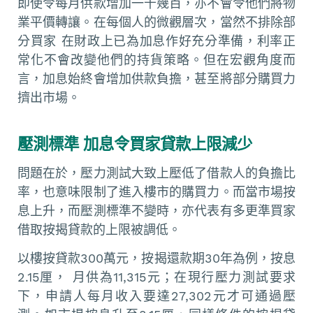
即使令每月供款增加一千幾百，亦不會令他們將物
業平價轉讓。在每個人的微觀層次，當然不排除部
分買家 在財政上已為加息作好充分準備，利率正
常化不會改變他們的持貨策略。但在宏觀角度而
言，加息始終會增加供款負擔，甚至將部分購買力
擠出市場。
壓測標準 加息令買家貸款上限減少
問題在於，壓力測試大致上壓低了借款人的負擔比
率，也意味限制了進入樓市的購買力。而當市場按
息上升，而壓測標準不變時，亦代表有多更準買家
借取按揭貸款的上限被調低。
以樓按貸款300萬元，按揭還款期30年為例，按息
2.15厘， 月供為11,315元；在現行壓力測試要求
下，申請人每月收入要達27,302元才可通過壓