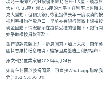
現時一般銀行的H按優惠維持在H+1.3厘，鎖息於
大P（5.25厘）減2.75厘的水平。在利率上暫時未
見大變動，但個別銀行恢復提供去年一度取消的按
揭利率掛鈎存款戶口，早前亦有銀行輕微上調樓按
現金回贈。情況顯示在疫情受控的憧憬下，銀行開
始爭取樓按貸款業務。
銀行貸款意願上升、拆息回落，加上未來一兩年美
國料會維持低息環境，樓按因素整體上利好樓市。
原文刊於置業家居2021年4月24日
如有任何關於按揭問題，可直接Whatsapp聯絡我
們(+852 55966181).