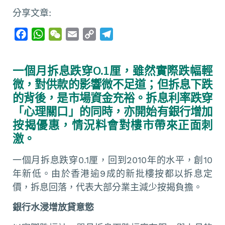
分享文章:
F
W
W
E
C
T
a
h
e
m
o
e
c
a
C
a
p
l
一個月拆息跌穿0.1厘，雖然實際跌幅輕
e
t
h
i
y
e
微，對供款的影響微不足道；但拆息下跌
b
s
a
l
L
g
的背後，是市場資金充裕。拆息利率跌穿
o
A
t
i
r
「心理關口」的同時，亦開始有銀行增加
o
p
n
a
按揭優惠，情況料會對樓市帶來正面刺
k
p
k
m
激。
一個月拆息跌穿0.1厘，回到2010年的水平，創10
年新低。由於香港逾9成的新批樓按都以拆息定
價，拆息回落，代表大部分業主減少按揭負擔。
銀行水浸增放貸意慾