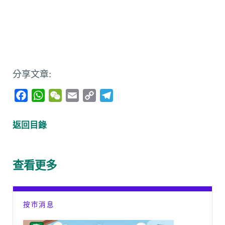
分享文章:
F
W
W
E
C
T
a
h
e
m
o
e
c
a
C
a
p
l
返回目錄
e
t
h
i
y
e
b
s
a
l
L
g
o
A
t
i
r
查看更多
o
p
n
a
k
p
k
m
按市消息