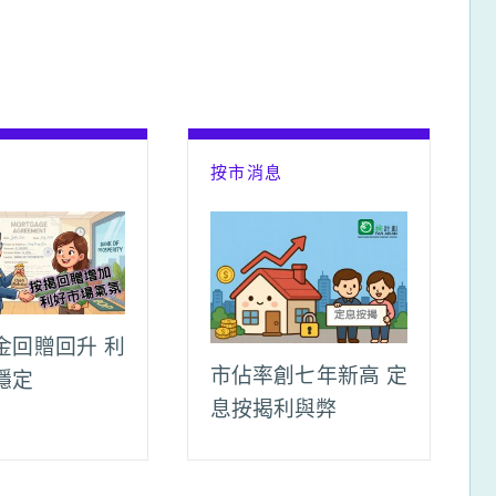
息
按市消息
金回贈回升 利
市佔率創七年新高 定
穩定
息按揭利與弊