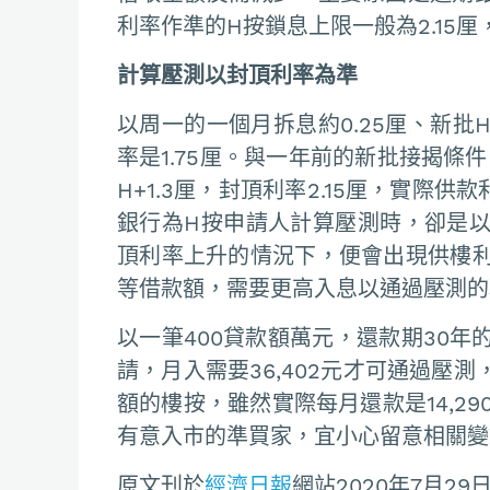
利率作準的H按鎖息上限一般為2.15厘
計算壓測以封頂利率為準
以周一的一個月拆息約0.25厘、新批H
率是1.75厘。與一年前的新批接揭條
H+1.3厘，封頂利率2.15厘，實際供
銀行為H按申請人計算壓測時，卻是
頂利率上升的情況下，便會出現供樓
等借款額，需要更高入息以通過壓測的
以一筆400貸款額萬元，還款期30
請，月入需要36,402元才可通過壓測
額的樓按，雖然實際每月還款是14,29
有意入市的準買家，宜小心留意相關變
原文刊於
經濟日報
網站2020年7月29