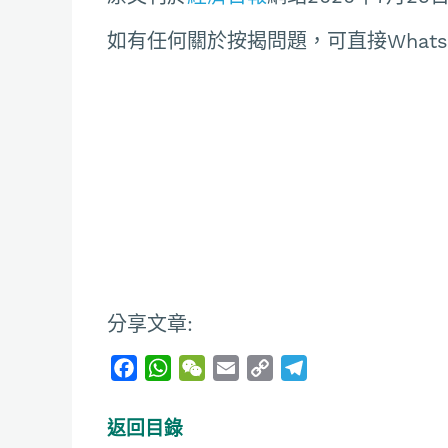
如有任何關於按揭問題，可直接Whatsapp聯
分享文章:
F
W
W
E
C
T
a
h
e
m
o
e
c
a
C
a
p
l
返回目錄
e
t
h
i
y
e