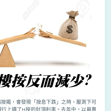
請按揭，會發現「按息下跌」之時，壓測下可
銀行上調了H按的封頂利率。去年中，以最惠