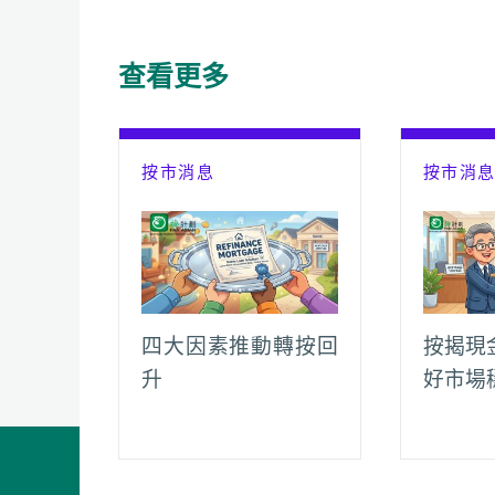
b
s
a
l
L
g
o
A
t
i
r
查看更多
o
p
n
a
k
p
k
m
按市消息
按市消
四大因素推動轉按回
按揭現
升
好市場