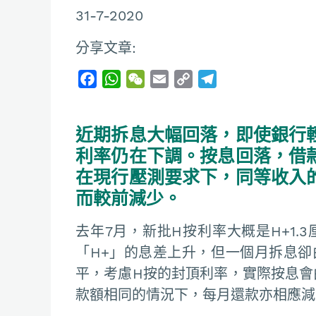
31-7-2020
分享文章:
F
W
W
E
C
T
a
h
e
m
o
e
c
a
C
a
p
l
近期拆息大幅回落，即使銀行
e
t
h
i
y
e
b
s
a
l
L
g
利率仍在下調。按息回落，借
o
A
t
i
r
在現行壓測要求下，同等收入
o
p
n
a
而較前減少。
k
p
k
m
去年7月，新批H按利率大概是H+1.3
「H+」的息差上升，但一個月拆息卻由
平，考慮H按的封頂利率，實際按息會由去
款額相同的情況下，每月還款亦相應減