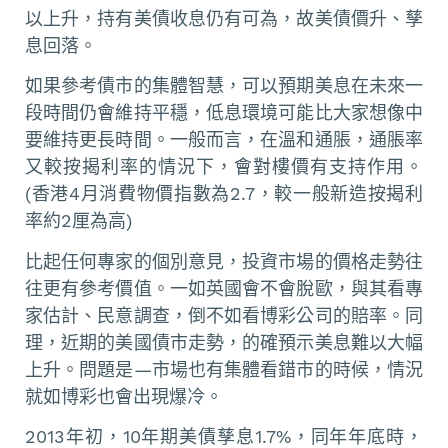
以上升，持有美債收息仍有可為，故美債價升、孳
息回落。
如果參考債市的集體智慧，可以預期美息在未來一
段時間仍會維持平穩，低息環境可能比大家想像中
要維持更長時間。一般而言，在溫和通脹，通脹率
又較按揭利率的情況下，會對樓價有支持作用。
(香港4月消費物價指數為2.7，較一般新造按揭利
率約2厘為高)
比起任何專家的個別意見，投資市場的價格走勢往
往更有參考價值。一如英國會不會脫歐，與其看專
家估計、民意調查，倒不如看博彩公司的賠率。同
理，近期的美國債市走勢，的確預示美息難以大幅
上升。問題是—市場也有集體看錯市的時候，情況
就如博彩也會出現爆冷。
2013年初，10年期美債孳息1.7%，同年年底時，