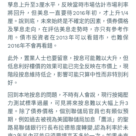
孳息上升至3厘水平，反映當時市場估計市場利率
將回升，但美息一直要待2016年初，才上升1/4
厘。說到底，未來始終是不確定的因素，債券價格
及孳息走向，在評估美息走勢時，亦只有參考作
用。債市投資者在2013年可以看錯市，也難保
2016年不會再看錯。
此外，置業人士也要留意，按息可能難以大升，但
低息利好樓價的效果可能已完全反映在市價上，現
階段按息維持低企，影響可能只算中性而非特別利
好。
回到本地按息的問題，不時有人會說，現行按揭壓
力測試標準過嚴，可見將來按息難以大幅上升3
厘。除了債券價格，個別聯儲局官員也有類似預
期，例如過去被視為美國聯儲局加息「鷹派」的聖
路易聯儲銀行行長布拉德態度轉變,認為利率於未
來2年半內可能只須要調高不多於一次。如果未來