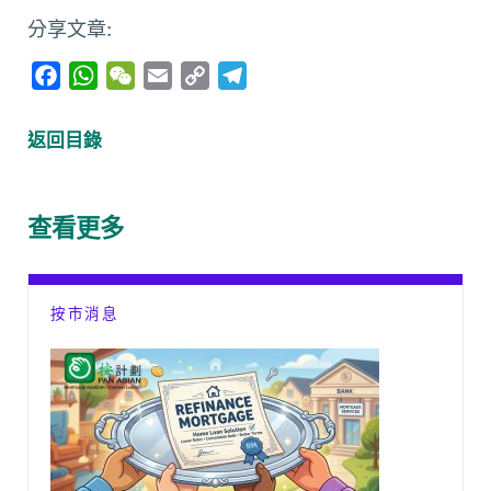
分享文章:
F
W
W
E
C
T
a
h
e
m
o
e
c
a
C
a
p
l
返回目錄
e
t
h
i
y
e
b
s
a
l
L
g
o
A
t
i
r
查看更多
o
p
n
a
k
p
k
m
按市消息