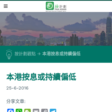
按計劃觀點
本港按息或持續偏低
本港按息或持續偏低
25-6-2016
分享文章:
F
W
W
E
C
T