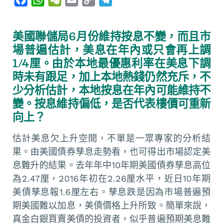
a
h
e
m
o
e
c
a
C
a
p
l
美國聯儲局6月份維持按息不變，而且市
e
t
h
i
y
e
場普遍估計，美息在年內或只會再上調
b
s
a
l
L
g
1/4厘。由於本地最優惠利率在美息下調
o
A
t
i
r
時未有跟足，加上本地熱錢仍然充斥，不
o
p
n
a
少分析估計，本地按息在年內可能維持不
k
p
k
m
變。按息維持偏低，是否代表樓價可重新
向上？
估計美息欠上升空間，不單是一眾專家的分析結
果。由美國債券孳息走勢看，也可得出市場認定美
息難升的結果。去年年中10年期美國債券孳息高位
為2.47厘，2016年初在2.26厘水平，近日10年期
美債孳息報1.6厘左右。孳息跌是因為市場普遍預
期美國難以加息，美債價格上升所致。簡單來說，
真金白銀買賣美債的投資者，似乎普遍預期美息難