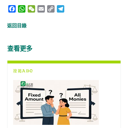
F
W
W
E
C
T
a
h
e
m
o
e
c
a
C
a
p
l
返回目錄
e
t
h
i
y
e
b
s
a
l
L
g
o
A
t
i
r
查看更多
o
p
n
a
k
p
k
m
按揭ABC