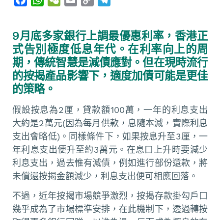
a
h
e
m
o
e
c
a
C
a
p
l
9月底多家銀行上調最優惠利率，香港正
e
t
h
i
y
e
式告別極度低息年代。在利率向上的周
b
s
a
l
L
g
期，傳統智慧是減債應對。但在現時流行
o
A
t
i
r
的按揭產品影響下，適度加債可能是更佳
o
p
n
a
的策略。
k
p
k
m
假設按息為2厘，貸款額100萬，一年的利息支出
大約是2萬元(因為每月供款，息隨本減，實際利息
支出會略低)。同樣條件下，如果按息升至3厘，一
年利息支出便升至約3萬元。在息口上升時要減少
利息支出，過去惟有減債，例如進行部份還款，將
未償還按揭金額減少，利息支出便可相應回落。
不過，近年按揭市場競爭激烈，按揭存款掛勾戶口
幾乎成為了市場標準安排，在此機制下，透過轉按