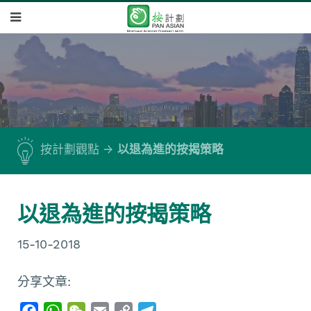
按計劃觀點
以退為進的按揭策略
以退為進的按揭策略
15-10-2018
分享文章:
F
W
W
E
C
T