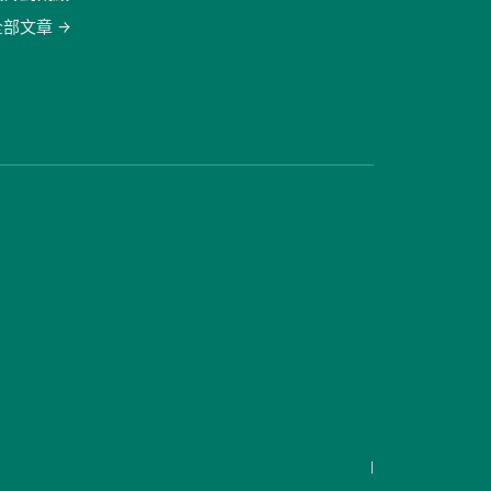
全部文章
|