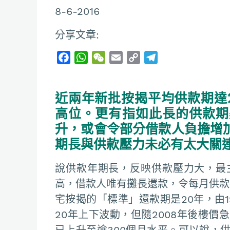
8-6-2016
分享文章:
F
W
W
E
C
T
a
h
e
m
o
e
c
a
C
a
p
l
近兩年新批按揭平均供款期達2
e
t
h
i
y
e
b
s
a
l
L
g
高位。更有指如此長的供款期
o
A
t
i
r
升，或會令部分借款人負擔增
o
p
n
a
期長與供款壓力未必有太大關
k
p
k
m
說供款年期長，反映供款壓力大，最
高，借款人唯有攤長還款，令每月供款額
宅按揭的「標準」還款期是20年，由1
20年上下波動，但隨2008年後樓價
已上升至逾300個月水平。可以說，