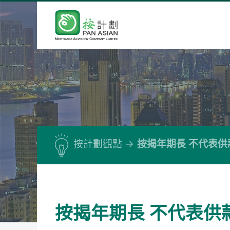
按計劃觀點
按揭年期長 不代表供
按揭年期長 不代表供