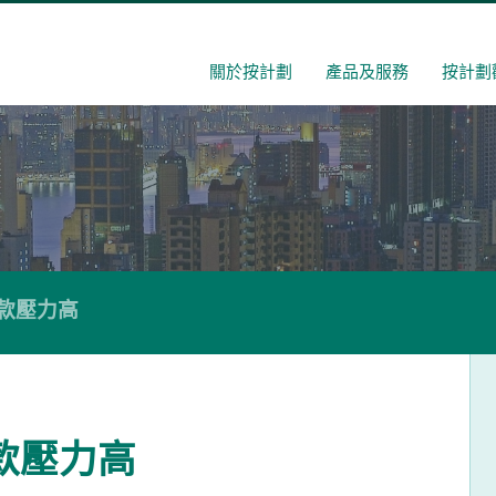
關於按計劃
產品及服務
按計劃
款壓力高
款壓力高