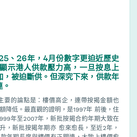
5、26年，4月份數字更迫近歷史
顯示港人供款壓力高，一旦按息上
加，被迫斷供。但深究下來，供款年
連。
主要的論點是：樓價高企，連帶按揭金額也
降低。最直觀的證明，是1997年 前後，住
999年至2007年，新批按揭合約年期大致在
急升，新批按揭年期亦 愈來愈長，至近2年，
供款年期長度與樓價有正關連，大致上樓價愈