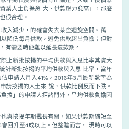
置業人士負擔愈 大、供款壓力愈高」，那麼
也很合理。
一收入減少，的確會失去某些迴旋空間。萬一
期以降低每月供款，避免供款超出負擔；但對
，有需要時便難以延長還款期。
實際上新批按揭的平均供款與入息比率其實大
起統計新批按揭的平均供款與入息 比率，當年
佔申請人月入41%，2016年3月最新數字為
上申請按揭的人士來 說，供款比例反而下跌。
高負擔」的申請人拒諸門外，平均供款負擔因
身也與按揭年期攤長有關，如果供款期縮短至
率會回升至4成以上。但整體而言， 現時可以