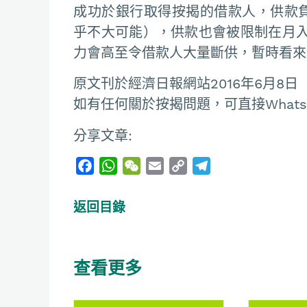
成功於銀行取得按揭的借款人，供款
乎不大可能），供款也會被限制在月入
力會高至令借款人大量斷供，暫時看來
原文刊於經濟日報網站2016年6月8日
如有任何關於按揭問題，可直接Whatsapp
分享文章:
F
W
W
E
C
T
a
h
e
m
o
e
c
a
C
a
p
l
返回目錄
e
t
h
i
y
e
b
s
a
l
L
g
o
A
t
i
r
查看更多
o
p
n
a
k
p
k
m