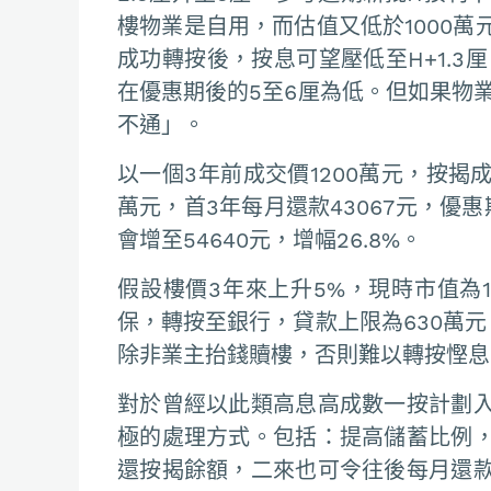
樓物業是自用，而估值又低於1000
成功轉按後，按息可望壓低至H+1.3
在優惠期後的5至6厘為低。但如果物業
不通」。
以一個3年前成交價1200萬元，按揭
萬元，首3年每月還款43067元，優惠
會增至54640元，增幅26.8%。
假設樓價3年來上升5%，現時市值為
保，轉按至銀行，貸款上限為630萬元
除非業主抬錢贖樓，否則難以轉按慳息
對於曾經以此類高息高成數一按計劃
極的處理方式。包括：提高儲蓄比例
還按揭餘額，二來也可令往後每月還