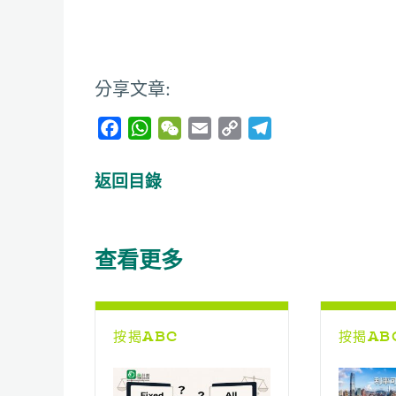
分享文章:
F
W
W
E
C
T
a
h
e
m
o
e
c
a
C
a
p
l
返回目錄
e
t
h
i
y
e
b
s
a
l
L
g
o
A
t
i
r
查看更多
o
p
n
a
k
p
k
m
按揭ABC
按揭AB