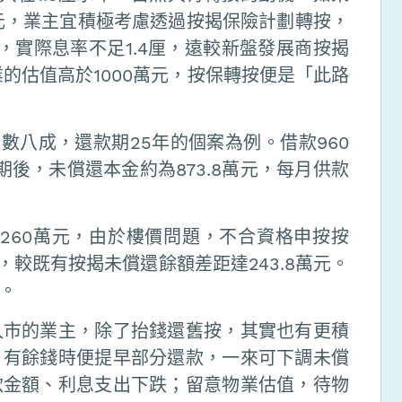
萬元，業主宜積極考慮透過按揭保險計劃轉按，
厘，實際息率不足1.4厘，遠較新盤發展商按揭
的估值高於1000萬元，按保轉按便是「此路
成數八成，還款期25年的個案為例。借款960
期後，未償還本金約為873.8萬元，每月供款
1260萬元，由於樓價問題，不合資格申按按
，較既有按揭未償還餘額差距達243.8萬元。
。
入市的業主，除了抬錢還舊按，其實也有更積
，有餘錢時便提早部分還款，一來可下調未償
款金額、利息支出下跌；留意物業估值，待物