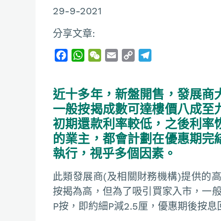
29-9-2021
分享文章:
F
W
W
E
C
T
a
h
e
m
o
e
c
a
C
a
p
l
近十多年，新盤開售，發展商
e
t
h
i
y
e
b
s
a
l
L
g
一般按揭成數可達樓價八成至
o
A
t
i
r
初期還款利率較低，之後利率
o
p
n
a
的業主，都會計劃在優惠期完
k
p
k
m
執行，視乎多個因素。
此類發展商(及相關財務機構)提供的
按揭為高，但為了吸引買家入市，一般
P按，即約細P減2.5厘，優惠期後按息回