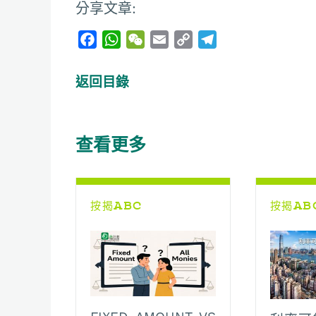
分享文章:
F
W
W
E
C
T
a
h
e
m
o
e
c
a
C
a
p
l
返回目錄
e
t
h
i
y
e
b
s
a
l
L
g
o
A
t
i
r
查看更多
o
p
n
a
k
p
k
m
按揭ABC
按揭AB