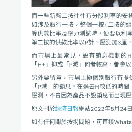
而一些新盤二按往往有分段利率的安排，
如涉及銀行一按，整個一按+二按的
算供款比率及壓力測試時，便要以利
筆二按的供款比率以P計，壓測加3厘，
而市場上最常見，設有鎖息機制的
「H+」抑或「P減」何者較高，都會
另外要留意，市場上極個別銀行有提供
「P減」的鎖息。在過去H較低的時間
壓測，不會因為產品不設鎖息而出現壓
原文刊於
經濟日報
網站2022年8月24
如有任何關於按揭問題，可直接Whatsapp聯