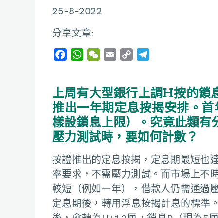
25-8-2022
分享文章:
F
W
W
E
C
T
a
h
e
m
o
e
c
a
C
a
p
l
上周有大型銀行上調H按的鎖
e
t
h
i
y
e
b
s
a
l
L
g
推出一年期定息按揭安排。首年
o
A
t
i
r
樣設鎖息上限）。究竟此類有
o
p
n
a
壓力測試時，要如何計數？
k
p
k
m
按證推出的定息按揭，定息期最短也達
率要求，不需壓力測試。而市場上不
較短（例如一年），借款人仍需通過
定息期後，轉用浮息按揭計息的標準。
後，會轉為H+1.3厘，鎖息P（現為5