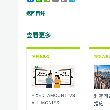
a
h
e
m
o
e
c
a
C
a
p
l
返回目錄
e
t
h
i
y
e
b
s
a
l
L
g
o
A
t
i
r
查看更多
o
p
n
a
k
p
k
m
按揭ABC
按揭AB
FIXED AMOUNT VS
利率可
ALL MONIES
措施