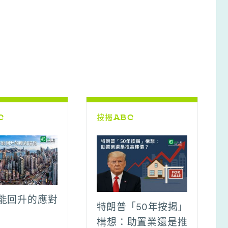
C
按揭ABC
能回升的應對
特朗普「50年按揭」
構想：助置業還是推