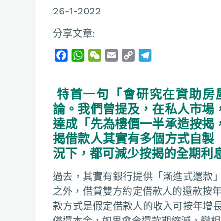
26-1-2022
分享文章:
F
W
W
E
C
T
a
h
e
m
o
e
c
a
C
a
p
l
特首一句「會研究在資助房
e
t
h
i
y
e
b
s
a
l
L
g
論。我們曾提及，在私人市場
o
A
t
i
r
達成「先為樓價一半承造按揭
o
p
n
a
揭借款人其實有多個方式自製
k
p
k
m
況下，都可減少按揭的全期利
過去，其實有銀行提供「漸進式還款
之外，借貸雙方約定借款人的還款按年
款方式是假定借款人的收入可按年增
償還本金，如果會令還款期縮減，變相