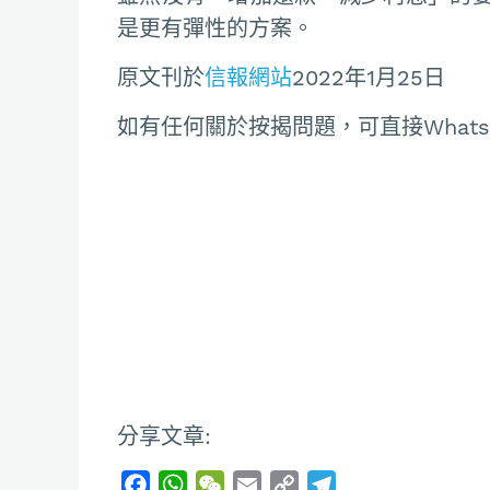
是更有彈性的方案。
原文刊於
信報網站
2022年1月25日
如有任何關於按揭問題，可直接Whatsapp聯
分享文章:
F
W
W
E
C
T