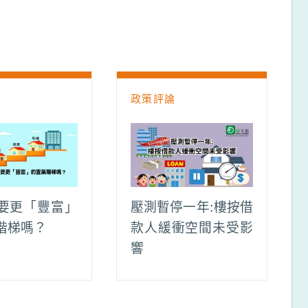
論
政策評論
要更「豐富」
壓測暫停一年:樓按借
階梯嗎？
款人緩衝空間未受影
響