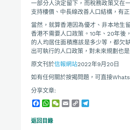
一部分人決定留下，而稅務政策又在
支持樓價、中長線改善人口結構，有正
當然，就算香港因為優才、非本地生
香港不需要人口政策。10年、20年
的人均居住面積應該是多少等，都欠
出可執行的人口政策，對未來規劃也是
原文刊於
信報網站
2022年9月20日
如有任何關於按揭問題，可直接Whatsapp聯
分享文章:
F
W
W
E
C
T
a
h
e
m
o
e
c
a
C
a
p
l
返回目錄
e
t
h
i
y
e