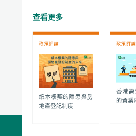
b
s
a
l
L
g
o
A
t
i
r
查看更多
o
p
n
a
k
p
k
m
政策評論
政策評
香港需
紙本樓契的隱患與房
的置業
地產登記制度