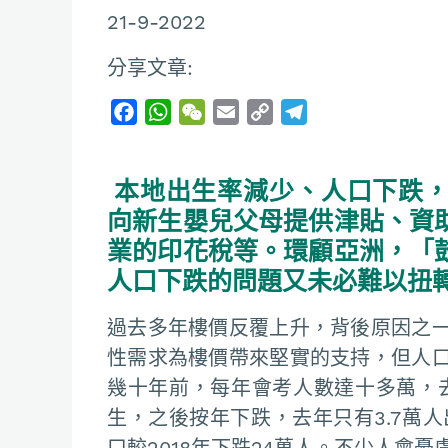
21-9-2022
分享文章:
F
W
W
E
C
T
a
h
e
m
o
e
c
a
C
a
p
l
本地出生率減少、人口下跌，
e
t
h
i
y
e
b
s
a
l
L
g
向新生嬰兒父母提供津貼、資
o
A
t
i
r
業的印花稅等。環顧亞洲，「
o
p
n
a
人口下跌的問題又未必難以扭
k
p
k
m
過去多年樓價反覆上升，背後原因之
性需求為樓價帶來堅實的支持，但人
幾十年前，每年會考人數達十多萬，去年
生，之後按年下跌，去年只有3.7萬人
口較2018年下跌24萬人。不少人會