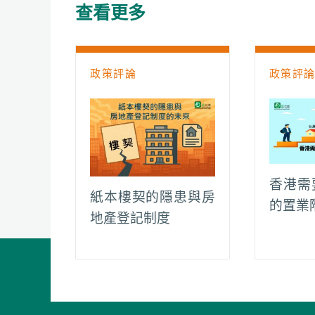
查看更多
o
p
n
a
k
p
k
m
政策評論
政策評
香港需
紙本樓契的隱患與房
的置業
地產登記制度