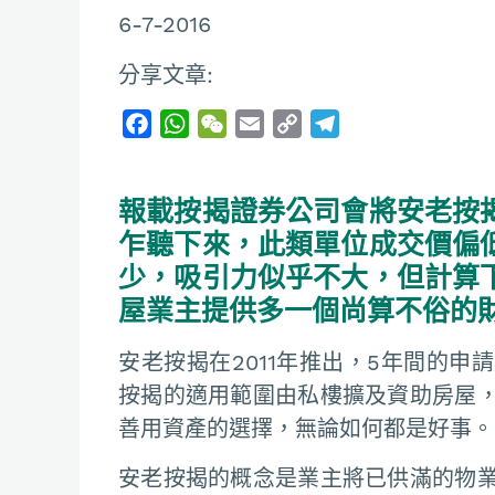
6-7-2016
分享文章:
F
W
W
E
C
T
a
h
e
m
o
e
c
a
C
a
p
l
報載按揭證券公司會將安老按
e
t
h
i
y
e
b
s
a
l
L
g
乍聽下來，此類單位成交價偏
o
A
t
i
r
少，吸引力似乎不大，但計算
o
p
n
a
屋業主提供多一個尚算不俗的
k
p
k
m
安老按揭在2011年推出，5年間的
按揭的適用範圍由私樓擴及資助房屋
善用資產的選擇，無論如何都是好事。
安老按揭的概念是業主將已供滿的物