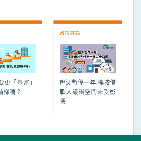
論
政策評論
要更「豐富」
壓測暫停一年:樓按借
階梯嗎？
款人緩衝空間未受影
響