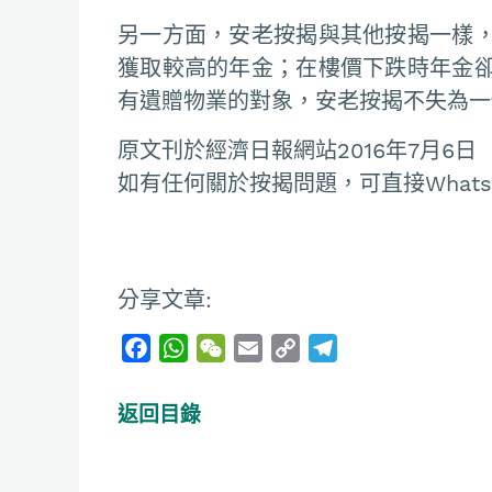
另一方面，安老按揭與其他按揭一樣
獲取較高的年金；在樓價下跌時年金
有遺贈物業的對象，安老按揭不失為一
原文刊於經濟日報網站2016年7月6日
如有任何關於按揭問題，可直接Whatsapp
分享文章:
F
W
W
E
C
T
a
h
e
m
o
e
c
a
C
a
p
l
返回目錄
e
t
h
i
y
e
b
s
a
l
L
g
o
A
t
i
r