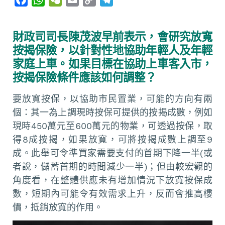
a
h
e
m
o
e
c
a
C
a
p
l
財政司司長陳茂波早前表示，會研究放寬
e
t
h
i
y
e
按揭保險，以針對性地協助年輕人及年輕
b
s
a
l
L
g
家庭上車。如果目標在協助上車客入市，
o
A
t
i
r
按揭保險條件應該如何調整？
o
p
n
a
k
p
k
m
要放寬按保，以協助市民置業，可能的方向有兩
個：其一為上調現時按保可提供的按揭成數，例如
現時450萬元至600萬元的物業，可透過按保，取
得8成按揭，如果放寬，可將按揭成數上調至9
成。此舉可令準買家需要支付的首期下降一半(或
者說，儲蓄首期的時間減少一半)；但由較宏觀的
角度看，在整體供應未有增加情況下放寬按保成
數，短期內可能令有效需求上升，反而會推高樓
價，抵銷放寬的作用。