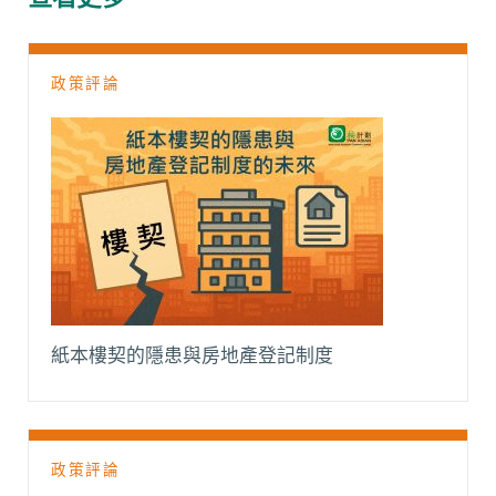
o
p
n
a
k
p
k
m
政策評論
紙本樓契的隱患與房地產登記制度
政策評論