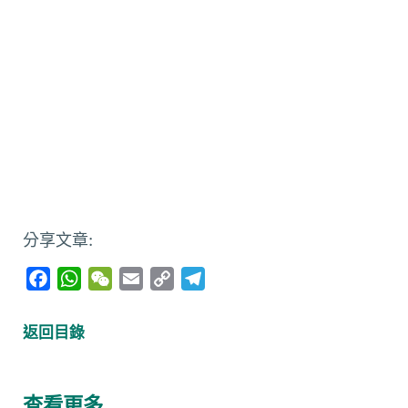
分享文章:
F
W
W
E
C
T
a
h
e
m
o
e
c
a
C
a
p
l
返回目錄
e
t
h
i
y
e
b
s
a
l
L
g
o
A
t
i
r
查看更多