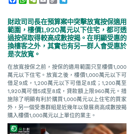
a
h
e
m
o
e
c
a
C
a
p
l
財政司司長在預算案中突擊放寬按保適用
e
t
h
i
y
e
範圍，樓價1,920萬元以下住宅，都可透
b
s
a
l
L
g
過按保取得較高成數按揭。在明顯受惠的
o
A
t
i
r
換樓客之外，其實也有另一群人會受惠於
o
p
n
a
是次放寬。
k
p
k
m
在放寬按保之前，按保的適用範圍只至樓價1,000
萬元以下住宅。放寬之後，樓價1,000萬元以下可
借足9成，1,200萬元以下可借足8成；1,200萬至
1,920萬可借5成至8成，貸款額上限960萬元。措
施除了明顯有利於購買1,000萬元以上住宅的買家
外，另一個受惠群組是近幾年以發展商高成數按揭
購入樓價1,000萬元以上單位的業主。