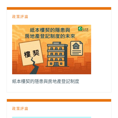
o
p
n
a
k
p
k
m
政策評論
紙本樓契的隱患與房地產登記制度
政策評論