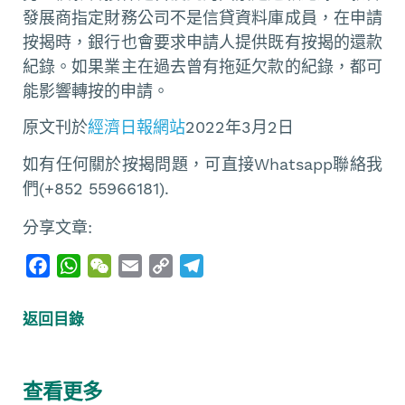
發展商指定財務公司不是信貸資料庫成員，在申請
按揭時，銀行也會要求申請人提供既有按揭的還款
紀錄。如果業主在過去曾有拖延欠款的紀錄，都可
能影響轉按的申請。
原文刊於
經濟日報網站
2022年3月2日
如有任何關於按揭問題，可直接Whatsapp聯絡我
們(+852 55966181).
分享文章:
F
W
W
E
C
T
a
h
e
m
o
e
c
a
C
a
p
l
返回目錄
e
t
h
i
y
e
b
s
a
l
L
g
o
A
t
i
r
查看更多