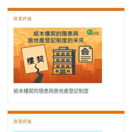
o
p
n
a
k
p
k
m
政策評論
紙本樓契的隱患與房地產登記制度
政策評論