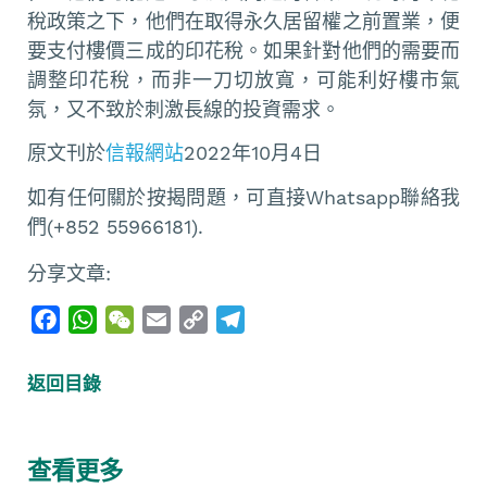
稅政策之下，他們在取得永久居留權之前置業，便
要支付樓價三成的印花稅。如果針對他們的需要而
調整印花稅，而非一刀切放寬，可能利好樓市氣
氛，又不致於刺激長線的投資需求。
原文刊於
信報網站
2022年10月4日
如有任何關於按揭問題，可直接Whatsapp聯絡我
們(+852 55966181).
分享文章:
F
W
W
E
C
T
a
h
e
m
o
e
c
a
C
a
p
l
返回目錄
e
t
h
i
y
e
b
s
a
l
L
g
o
A
t
i
r
查看更多