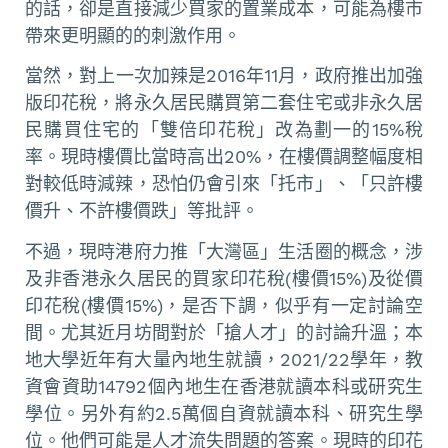
的話，卻是直接減少買家的置業成本，可能為樓市
帶來更明顯的的刺激作用。
當然，對上一次加辣是2016年11月，政府推出加強
版印花稅，將永久居民購買第二套住宅或非永久居
民購買住宅的「雙倍印花稅」改為劃一的15%稅
率。現時樓價比當時高出20%，在樓價調整幅度相
對較低時減辣，恐怕仍會引來「托市」、「只許樓
價升、不許樓價跌」等批評。
不過，現時港府力推「大灣區」生活圈的概念，涉
及非香港永久居民的買家印花稅(樓價15%)及從價
印花稅(樓價15%)，是否下調，似乎有一定討論空
間。尤其近月坊間對於「搶人才」的討論升溫；本
地大學近年有大量內地生就讀，2021/22學年，教
資會資助14792個內地生在香港就讀本科或研究生
學位。另外有約2.5萬個自資就讀本科、研究生學
位。他們可能是人才流失問題的答案。現時的印花