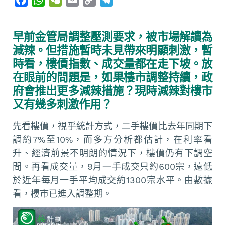
a
h
e
m
o
e
c
a
C
a
p
l
早前金管局調整壓測要求，被市場解讀為
e
t
h
i
y
e
減辣。但措施暫時未見帶來明顯刺激，暫
b
s
a
l
L
g
時看，樓價指數、成交量都在走下坡。放
o
A
t
i
r
在眼前的問題是，如果樓市調整持續，政
o
p
n
a
府會推出更多減辣措施？現時減辣對樓市
k
p
k
m
又有幾多刺激作用？
先看樓價，視乎統計方式，二手樓價比去年同期下
調約7%至10%，而多方分析都估計，在利率看
升、經濟前景不明朗的情況下，樓價仍有下調空
間。再看成交量，9月一手成交只約600宗，遠低
於近年每月一手平均成交約1300宗水平。由數據
看，樓市已進入調整期。