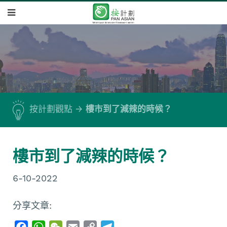
按計劃觀點
樓市到了減辣的時候？
樓市到了減辣的時候？
6-10-2022
分享文章:
F
W
W
E
C
T