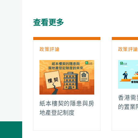
e
t
h
i
y
e
b
s
a
l
L
g
o
A
t
i
r
查看更多
o
p
n
a
k
p
k
m
政策評論
政策評
香港需
紙本樓契的隱患與房
的置業
地產登記制度