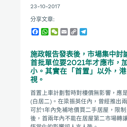
23-10-2017
分享文章:
F
W
W
E
C
T
a
h
e
m
o
e
c
a
C
a
p
l
施政報告發表後，市場集中討
e
t
h
i
y
e
b
s
a
l
L
g
首批單位要2021年才應市，
o
A
t
i
r
小。其實在「首置」以外，港
o
p
n
a
視。
k
p
k
m
首置上車計劃暫時對樓價無影響，應
(白居二)。在梁振英任內，曾經推出
可於1年內免補地價買二手居屋，限
後，首兩年內不能在居屋第二市場轉
恆常化的影響卻人言人殊。