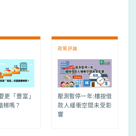
論
政策評論
要更「豐富」
壓測暫停一年:樓按借
階梯嗎？
款人緩衝空間未受影
響