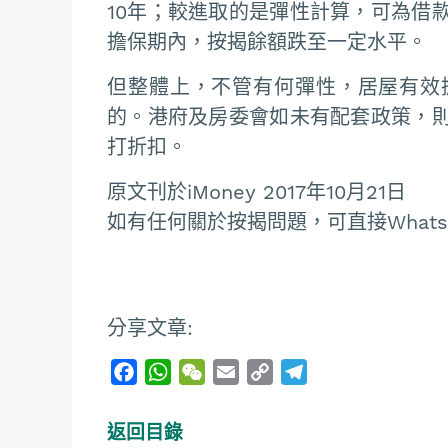
10年；較進取的是彈性計算，可為借
擔保期內，按揭餘額跌至一定水平。
但整體上，不管有何彈性，居屋有效
的。港府及房委會如未有配套政策，
打折扣。
原文刊於iMoney 2017年10月21日
如有任何關於按揭問題，可直接Whatsapp
分享文章:
F
W
W
E
C
T
a
h
e
m
o
e
c
a
C
a
p
l
返回目錄