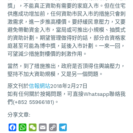
獎」，不能真正資助有需要的家庭入市。但在住宅
供應成功增加前，任何資助市民入市的措施只會刺
激需求，進一步推高樓價。要紓緩民意壓力，又要
避免帶動資金入市，當局或可推出小規模、抽獎式
的資助計劃。期望管理做得好的話，部分合資格家
庭甚至可能為博中獎，延後入市計劃。一來一回，
可望減少措施對樓價的刺激作用。
當然，到了措施推出，政府是否頂得住輿論壓力，
堅持不加大資助規模，又是另一個問題。
原文刊於
信報網站
2018年2月27日
如有任何關於按揭問題，可直接Whatsapp聯絡我
們(+852 55966181)。
分享文章:
F
W
W
E
C
T