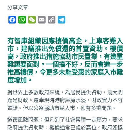
分享文章:
F
W
W
E
C
T
a
h
e
m
o
e
c
a
C
a
p
l
有智庫組織因應樓價高企，上車客難入
e
t
h
i
y
e
市，建議推出免償還的首置資助。樓價
b
s
a
l
L
g
高，政府推出措施協助市民置業，有幾重
o
A
t
i
r
難題要面對。一個搞不好，反而會進一步
o
p
n
a
推高樓價，令更多未能受惠的家庭入市難
k
p
k
m
度增加。
對世界上多數政府來說，為居民提供資助，最大問
題是財政。還幸現時港府庫房水浸，財政實力不容
置疑。但以公帑協助市民入市，卻有多重問題。
道德風險問題：但凡到了社會累積一定壓力，要求
政府提供資助時，樓價通常已處於高位。政府如協