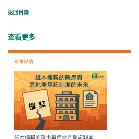
a
h
e
m
o
e
c
a
C
a
p
l
返回目錄
e
t
h
i
y
e
b
s
a
l
L
g
o
A
t
i
r
查看更多
o
p
n
a
k
p
k
m
政策評論
紙本樓契的隱患與房地產登記制度