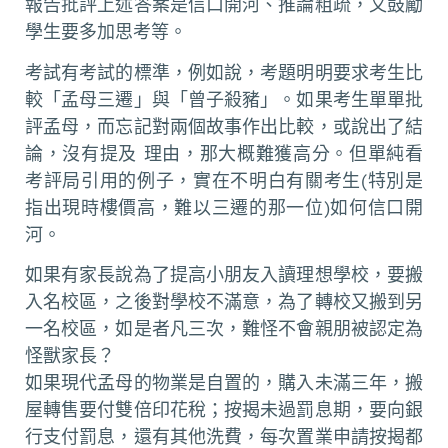
報告批評上述答案是信口開河、推論粗疏，又鼓勵
學生要多加思考等。
考試有考試的標準，例如說，考題明明要求考生比
較「孟母三遷」與「曾子殺豬」。如果考生單單批
評孟母，而忘記對兩個故事作出比較，或說出了結
論，沒有提及 理由，那大概難獲高分。但單純看
考評局引用的例子，實在不明白有關考生(特別是
指出現時樓價高，難以三遷的那一位)如何信口開
河。
如果有家長說為了提高小朋友入讀理想學校，要搬
入名校區，之後對學校不滿意，為了轉校又搬到另
一名校區，如是者凡三次，難怪不會親朋被認定為
怪獸家長？
如果現代孟母的物業是自置的，購入未滿三年，搬
屋轉售要付雙倍印花稅；按揭未過罰息期，要向銀
行支付罰息，還有其他洗費，每次置業申請按揭都