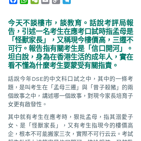
a
h
e
m
o
e
c
a
C
a
p
l
今天不談樓市，談教育。話說考評局報
e
t
h
i
y
e
告，引述一名考生在應考口試時指孟母是
b
s
a
l
L
g
「怪獸家長」，又稱現今樓價高，三遷不
o
A
t
i
r
可行。報告指有關考生是「信口開河」。
o
p
n
a
坦白說，身為在香港生活的成年人，實在
k
p
k
m
看不懂為什麼考生要蒙受有關指責。
話說今年DSE的中文科口試之中，其中的一條考
題，是叫考生在「孟母三遷」與「曾子殺豬」的兩
個故事之中，講述哪一個故事，對現今家長培育子
女更有啟發性。
其中就有考生在應考時，狠批孟母，指其溺愛子
女、是「怪獸家長」，又有考生指現今的樓價高
企，根本不可能搬家三次，實際不可行云云。考試