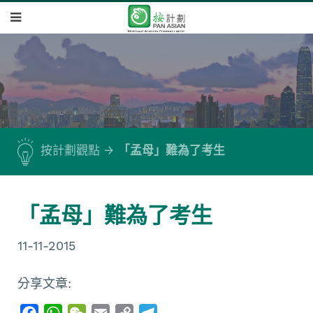
按計劃觀點
「孟母」難為了考生
「孟母」難為了考生
11-11-2015
分享文章:
F
W
W
E
C
T