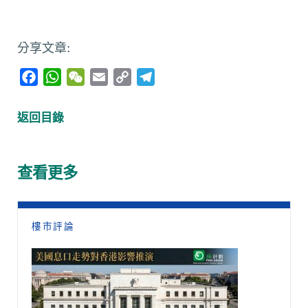
分享文章:
F
W
W
E
C
T
a
h
e
m
o
e
c
a
C
a
p
l
返回目錄
e
t
h
i
y
e
b
s
a
l
L
g
o
A
t
i
r
查看更多
o
p
n
a
k
p
k
m
樓市評論