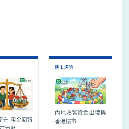
論
樓市評論
內地收緊資金出境與
率升 租金回報
香港樓市
樓市添壓