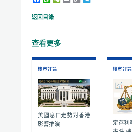
a
h
e
m
o
e
c
a
C
a
p
l
返回目錄
e
t
h
i
y
e
b
s
a
l
L
g
o
A
t
i
r
查看更多
o
p
n
a
k
p
k
m
樓市評論
樓市評
美國息口走勢對香港
定存利
影響推演
率跌 