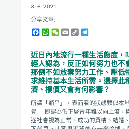
3-6-2021
分享文章:
F
W
W
E
C
T
a
h
e
m
o
e
c
a
C
a
p
l
近日內地流行一種生活態度，
e
t
h
i
y
e
b
s
a
l
L
g
輕人認為，反正如何努力也不
o
A
t
i
r
那倒不如放棄努力工作、壓低
o
p
n
a
求維持基本生活所需。選擇此
k
p
k
m
濟、樓價又會有何影響？
所謂「躺平」，表面看的狀態類似本
覺──即認為低下層青年難以向上流，
逐社會視為正常、成功的買樓、結婚
下就算。此種思潮背後有一套論述，