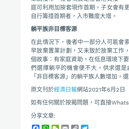
庭可利用加按套現作首期，子女會有
自行籌措首期者，入市難度大增。
躺平族非目標客源
在此情況下，後者中一部分人可能會
早放棄置業計劃，又未致於放棄工作
個故事：有家庭資助，在低息環境下要應付高樓
們選擇躺平的機會便不大，供求還是
「非目標客源」的躺平族人數增加，還
原文刊於
經濟日報
網站2021年6月2日
如有任何關於按揭問題，可直接Whatsapp聯
分享文章:
F
W
W
E
C
T