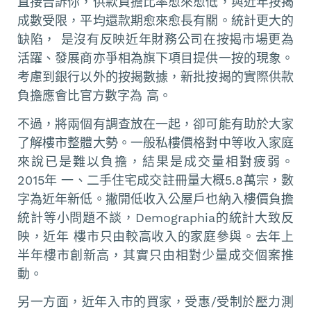
直接告訴你，供款負擔比率愈來愈低，與近年按揭
成數受限，平均還款期愈來愈長有關。統計更大的
缺陷， 是沒有反映近年財務公司在按揭市場更為
活躍、發展商亦爭相為旗下項目提供一按的現象。
考慮到銀行以外的按揭數據，新批按揭的實際供款
負擔應會比官方數字為 高。
不過，將兩個有調查放在一起，卻可能有助於大家
了解樓市整體大勢。一般私樓價格對中等收入家庭
來說已是難以負擔，結果是成交量相對疲弱。
2015年 一、二手住宅成交註冊量大概5.8萬宗，數
字為近年新低。撇開低收入公屋戶也納入樓價負擔
統計等小問題不談，Demographia的統計大致反
映，近年 樓市只由較高收入的家庭參與。去年上
半年樓市創新高，其實只由相對少量成交個案推
動。
另一方面，近年入市的買家，受惠/受制於壓力測