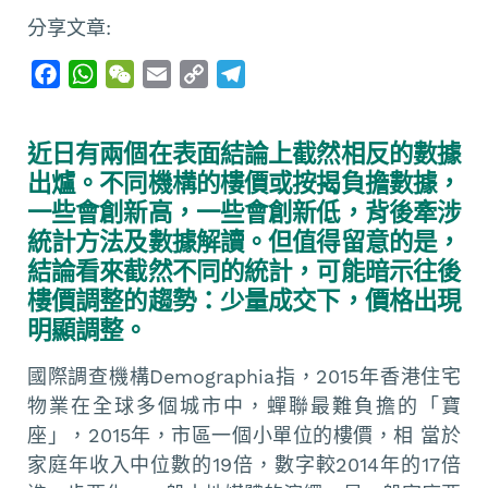
分享文章:
F
W
W
E
C
T
a
h
e
m
o
e
c
a
C
a
p
l
近日有兩個在表面結論上截然相反的數據
e
t
h
i
y
e
出爐。不同機構的樓價或按揭負擔數據，
b
s
a
l
L
g
一些會創新高，一些會創新低，背後牽涉
o
A
t
i
r
統計方法及數據解讀。但值得留意的是，
o
p
n
a
結論看來截然不同的統計，可能暗示往後
k
p
k
m
樓價調整的趨勢：少量成交下，價格出現
明顯調整。
國際調查機構Demographia指，2015年香港住宅
物業在全球多個城市中，蟬聯最難負擔的「寶
座」，2015年，市區一個小單位的樓價，相 當於
家庭年收入中位數的19倍，數字較2014年的17倍