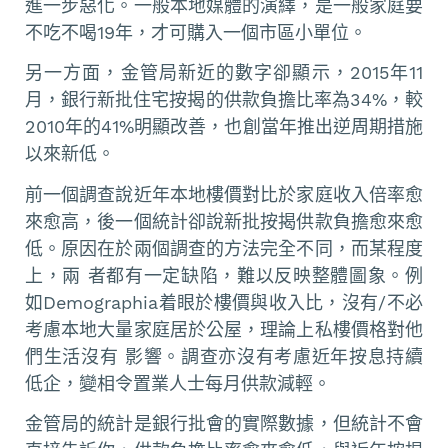
進一步惡化。一般本地媒體的演繹，是一般家庭要
不吃不喝19年，才可購入一個市區小單位。
另一方面，金管局新近的數字卻顯示，2015年11
月，銀行新批住宅按揭的供款負擔比率為34%，較
2010年的41%明顯改善，也創當年推出逆周期措施
以來新低。
前一個調查說近年本地樓價對比於家庭收入倍率愈
來愈高，後一個統計卻說新批按揭供款負擔愈來愈
低。原因在於兩個調查的方法完全不同，而某程度
上，兩 者都有一定缺陷，難以反映整體圖象。例
如Demographia着眼於樓價與收入比，沒有/不必
考慮本地大量家庭居於公屋，理論上私樓價格對他
們生活沒有 影響。調查亦沒有考慮近年按息持續
低企，變相令置業人士每月供款減輕。
金管局的統計是銀行批會的實際數據，但統計不會