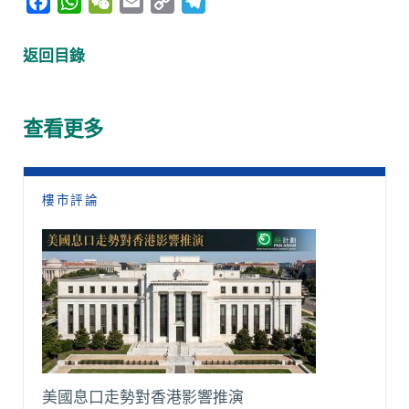
F
W
W
E
C
T
a
h
e
m
o
e
c
a
C
a
p
l
返回目錄
e
t
h
i
y
e
b
s
a
l
L
g
o
A
t
i
r
查看更多
o
p
n
a
k
p
k
m
樓市評論
美國息口走勢對香港影響推演