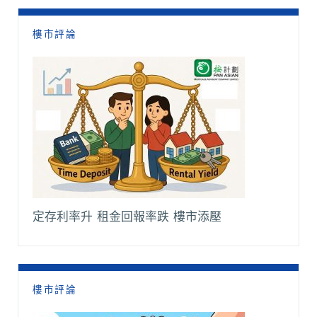
樓市評論
定存利率升 租金回報率跌 樓市添壓
樓市評論