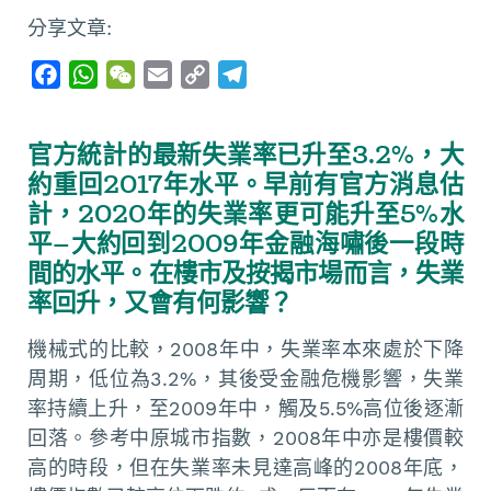
分享文章:
F
W
W
E
C
T
a
h
e
m
o
e
c
a
C
a
p
l
官方統計的最新失業率已升至3.2%，大
e
t
h
i
y
e
約重回2017年水平。早前有官方消息估
b
s
a
l
L
g
計，2020年的失業率更可能升至5%水
o
A
t
i
r
平—大約回到2009年金融海嘯後一段時
o
p
n
a
間的水平。在樓市及按揭市場而言，失業
k
p
k
m
率回升，又會有何影響？
機械式的比較，2008年中，失業率本來處於下降
周期，低位為3.2%，其後受金融危機影響，失業
率持續上升，至2009年中，觸及5.5%高位後逐漸
回落。參考中原城市指數，2008年中亦是樓價較
高的時段，但在失業率未見達高峰的2008年底，