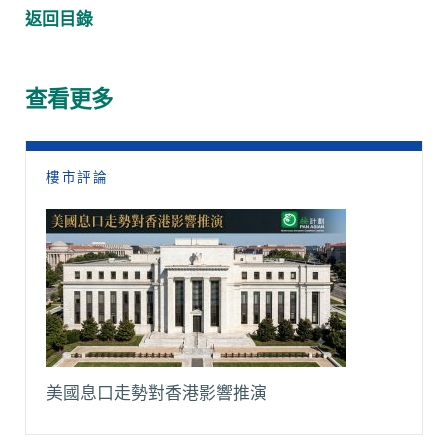
c
a
C
a
p
l
返回目錄
e
t
h
i
y
e
b
s
a
l
L
g
o
A
t
i
r
查看更多
o
p
n
a
k
p
k
m
樓市評論
美國息口走勢對香港影響推演