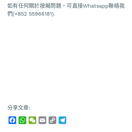
如有任何關於按揭問題，可直接Whatsapp聯絡我
們(+852 55966181).
分享文章:
F
W
W
E
C
T
a
h
e
m
o
e