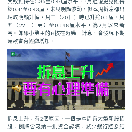
大致維持在0.35至0.46厘水平，7月過後更見維持
於0.41至0.43厘，未見明顯波動。但本周拆息卻出
現較明顯升幅，周三（20日）時已升逾0.5厘，周
五（22日）更升至0.548厘水平，為2月以來新
高。如果小業主的H按在近幾日計息，會發現下期
還款會有輕微增加。
拆息上升，有2個原因，一個是本周有大型新股招
股，例牌會吸納一批資金認購，減少銀行體系結