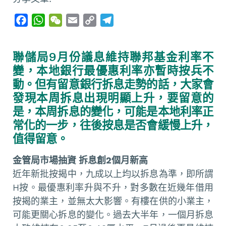
F
W
W
E
C
T
a
h
e
m
o
e
c
a
C
a
p
l
聯儲局9月份議息維持聯邦基金利率不
e
t
h
i
y
e
變，本地銀行最優惠利率亦暫時按兵不
b
s
a
l
L
g
動。但有留意銀行拆息走勢的話，大家會
o
A
t
i
r
發現本周拆息出現明顯上升，要留意的
o
p
n
a
是，本周拆息的變化，可能是本地利率正
k
p
k
m
常化的一步，往後按息是否會緩慢上升，
值得留意。
金管局市場抽資 拆息創2個月新高
近年新批按揭中，九成以上均以拆息為準，即所謂
H按。最優惠利率升與不升，對多數在近幾年借用
按揭的業主，並無太大影響。有樓在供的小業主，
可能更關心拆息的變化。過去大半年，一個月拆息