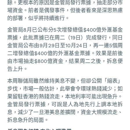
餘。更根本的原因是金管局發行票據，抽走部分市
場資金。前者是偶發事件，但後者看來是深思熟慮
的部署，似乎將持續進行。
金管局8月已公布分5次增發總值$400億外滙基金
票據，此批票據已在周二（19日）完成發行，同日
金管局公布由9月29日至10月24日，再一連5個周
二增發總值$400億的外滙基金票據。效果是前後
由市場抽走$800億資金，結果周二之後，拆息便
告上升。
本周聯儲局雖然維持美息不變，但卻公開「縮表」
步伐，市場一般估計，此舉會令環球熱錢減少；如
果留駐香港的熱錢流走，本地利率可能出現急升。
金管局發行票據，可說是人為地先行上調本地拆
息，減少了一旦港美息差擴闊，資金大規模流走、
拆息急升的局面。