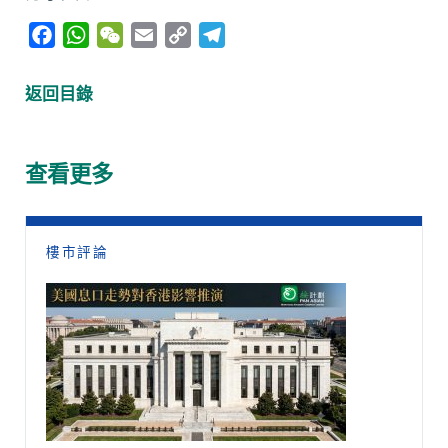
F
W
W
E
C
T
a
h
e
m
o
e
c
a
C
a
p
l
返回目錄
e
t
h
i
y
e
b
s
a
l
L
g
o
A
t
i
r
查看更多
o
p
n
a
k
p
k
m
樓市評論