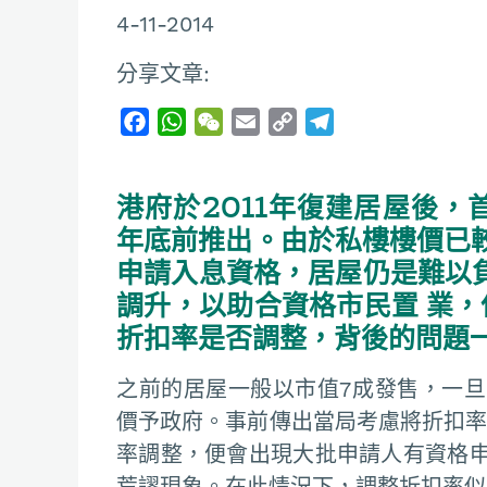
4-11-2014
分享文章:
F
W
W
E
C
T
a
h
e
m
o
e
c
a
C
a
p
l
港府於2011年復建居屋後，
e
t
h
i
y
e
b
s
a
l
L
g
年底前推出。由於私樓樓價已較
o
A
t
i
r
申請入息資格，居屋仍是難以
o
p
n
a
調升，以助合資格市民置 業，
k
p
k
m
折扣率是否調整，背後的問題
之前的居屋一般以市值7成發售，一
價予政府。事前傳出當局考慮將折扣率
率調整，便會出現大批申請人有資格
荒謬現象。在此情況下，調整折扣率似