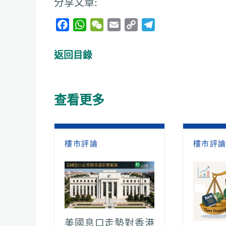
分享文章:
F
W
W
E
C
T
a
h
e
m
o
e
c
a
C
a
p
l
返回目錄
e
t
h
i
y
e
b
s
a
l
L
g
o
A
t
i
r
查看更多
o
p
n
a
k
p
k
m
樓市評論
樓市評
美國息口走勢對香港