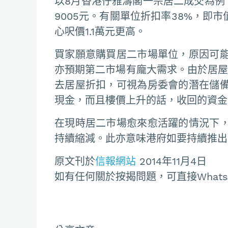
以8月香港仔雅濤閣一宗居二成交為例，
9005元。有關單位折扣率38%，即市
心呎價1.1萬元更高。
買家願意購買居二市場單位，原因可
亦預期第二市場有龐大需求。由於居屋
去居屋折扣，可視為房委會的潛在儲
現金，而且樓價上升的話，收回的資金
在現時居二市場愈來愈活躍的情況下
持續縮減。此亦意味港府如要持續推出
原文刊於
信報網站
2014年11月4日
如有任何關於按揭問題，可直接Whatsapp