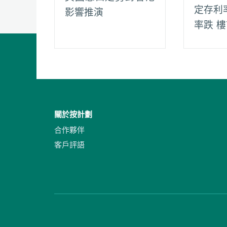
定存利
影響推演
率跌 
關於按計劃
合作夥伴
客戶評語