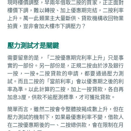
現時樓價調整，早兩年借取二按的買家，正正面對
樓價下調，難以轉按、加上優惠期完結，二按利率
上升。萬一此類業主大量斷供、貸款機構收回物業
拍賣，豈非會加大樓市下調壓力？
壓力測試才是關鍵
需要留意的是，「二按優惠期完利率上升」只是事
實的一部份。另一部份是，正規二按由於涉及銀行
一按，一按+二按貸款的申請，都要通過壓力測
試。而且二按的「當前利率」會以優惠期之後的利
率為準。以此計算的二按，加上一按貸款，各自再
加息3厘，供款不逾壓測標準，才可獲批貸款。
簡單而言，雖然二按會令整體按揭成數上升，但在
壓力測試的機制下，如果最優惠利率不變，借款人
在二按優惠期後的一、二按總供款，會在限制在月