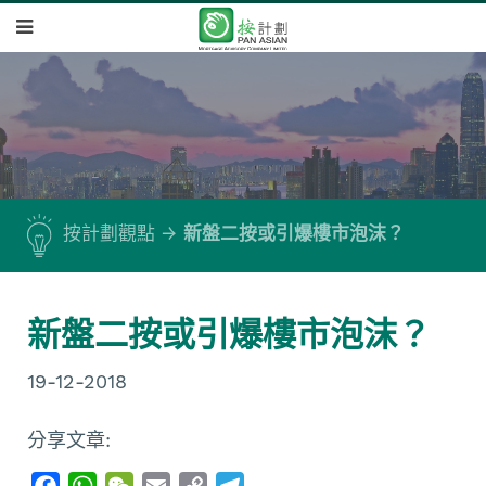
按計劃觀點
新盤二按或引爆樓市泡沫？
新盤二按或引爆樓市泡沫？
19-12-2018
分享文章:
F
W
W
E
C
T