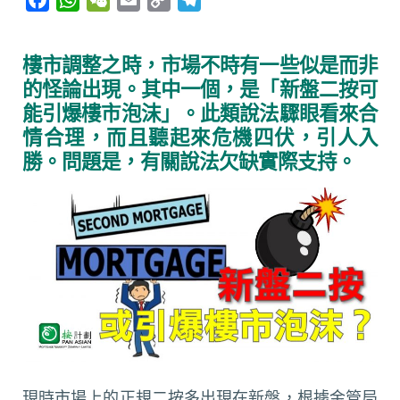
a
h
e
m
o
e
c
a
C
a
p
l
樓市調整之時，市場不時有一些似是而非
e
t
h
i
y
e
的怪論出現。其中一個，是「新盤二按可
b
s
a
l
L
g
能引爆樓市泡沫」。此類說法驟眼看來合
o
A
t
i
r
情合理，而且聽起來危機四伏，引人入
o
p
n
a
勝。問題是，有關說法欠缺實際支持。
k
p
k
m
現時市場上的正規二按多出現在新盤，根據金管局