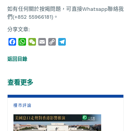
如有任何關於按揭問題，可直接Whatsapp聯絡我
們(+852 55966181)。
分享文章:
F
W
W
E
C
T
a
h
e
m
o
e
c
a
C
a
p
l
返回目錄
e
t
h
i
y
e
b
s
a
l
L
g
o
A
t
i
r
查看更多
o
p
n
a
k
p
k
m
樓市評論