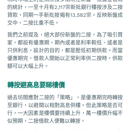
的統計，一至十月有2,117宗新批銀行樓按涉及二按
貸款，同期一手新批按揭有13,582宗。反映新盤成
交中，二按比重不低。
我們之前提及，絕大部份新盤的二按，為了吸引買
家，都設有優惠期，期內或者是利率較低、或者是
只供利息，設計的目的，都是壓低初期供款。而當
優惠期完，借款人開始以正常利率供二按時，供款
額可以大幅上升。
轉按避高息要睇樓價
過去坊間應對二按的「策略」，是優惠期完時轉按
至銀行，以避開以相對高息供樓。但此策略是否可
行，一大因素是樓價要持續上升，萬一樓價升幅不
似預期，二按借款人便難以轉按。