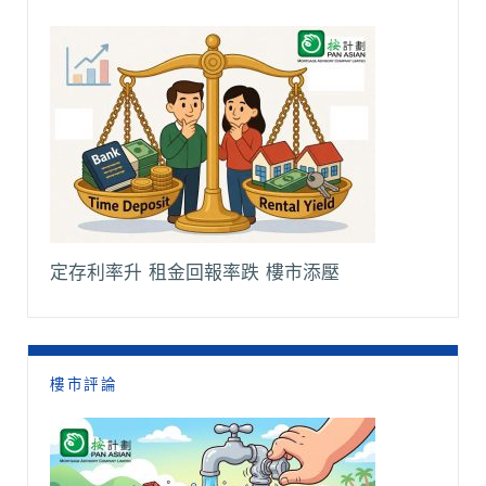
定存利率升 租金回報率跌 樓市添壓
樓市評論