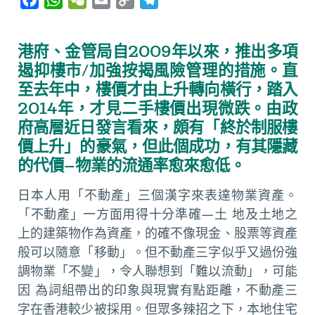
a
h
e
m
o
e
c
a
C
a
p
l
港府、金管局自2009年以來，推出多項
e
t
h
i
y
e
遏抑樓市/加強按揭風險管理的措施。直
b
s
a
l
L
g
至去年中，樓價才由上升轉向橫行，踏入
o
A
t
i
r
2014年，才見二手樓價出現微跌。由政
o
p
n
a
府高層近日發言看來，頗有「終於制服樓
k
p
k
m
價上升」的豪氣，但此個成功，有其隱藏
的代價—物業的流通率愈來愈低。
日本人用「不動產」三個漢字來表達物業資產。
「不動產」一方面用得十分準確—土 地及土地之
上的建築物作為資產，的確不像現金、股票等資產
般可以隨意「移動」。但不動產三字似乎又過份強
調物業「不變」，令人聯想到「難以流動」，可能
因 為詞組帶出的印象與現實有點距離，不動產三
字在香港較少被採用。但眾多辣招之下，本地住宅