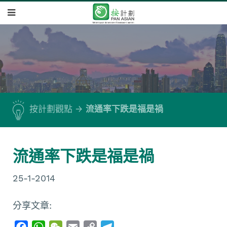
按計劃觀點
流通率下跌是福是禍
流通率下跌是福是禍
25-1-2014
分享文章:
F
W
W
E
C
T