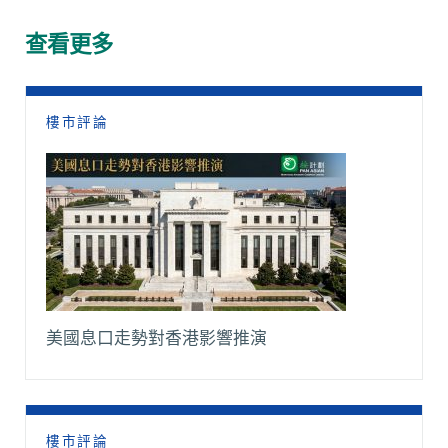
b
s
a
l
L
g
o
A
t
i
r
查看更多
o
p
n
a
k
p
k
m
樓市評論
美國息口走勢對香港影響推演
樓市評論