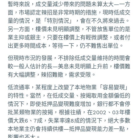
暫時來說，成交量減少帶來的問題未算太大—一方
面，市場認定辣招是非常時期的措施，現時低成交
量的情況，是「特別情況」，會在不久將來過去。
另一方面，樓價未見明顯調整，不管放售單位的是
業主抑或銀主，只要在樓價上有輕微調整，或者付
出更多時間成本，等待一下，仍不難售出單位。
但現時市況的發展，不排除低成交量維持的時間會
較一般人估計的長—美息未見明顯上升前，樓價難
有大幅調整，辣招難撤，需求受限。
低流通率，某程度上改變了本地物業「容易變現」
的特性。當然，在低成交量、按揭取用金額偏低的
情況下，即使抵押品變現難度增加，銀行都不會停
批某類物業的按揭，根據往績，在2002、03年樓
價大跌6、7成，失業率達8成的情況下，絕大多數
本地業主仍會持續供樓—抵押品變現能力差一點，
影響也不大。