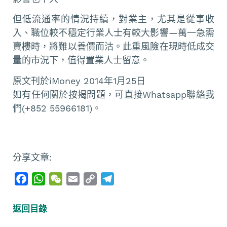
但低流通率的情況持續，對業主，尤其是從事收
入、職位較不穩定行業人士有較大影響—萬一急需
賣樓時，將難以善價而沽。此重風險在現時低成交
量的市況下，值得置業人士留意。
原文刊於iMoney 2014年1月25日
如有任何關於按揭問題，可直接Whatsapp聯絡我
們(+852 55966181)。
分享文章:
F
W
W
E
C
T
a
h
e
m
o
e
c
a
C
a
p
l
返回目錄
e
t
h
i
y
e