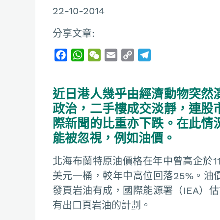
22-10-2014
分享文章:
F
W
W
E
C
T
a
h
e
m
o
e
c
a
C
a
p
l
近日港人幾乎由經濟動物突然
e
t
h
i
y
e
b
s
a
l
L
g
政治，二手樓成交淡靜，連股
o
A
t
i
r
際新聞的比重亦下跌。在此情
o
p
n
a
能被忽視，例如油價。
k
p
k
m
北海布蘭特原油價格在年中曾高企於11
美元一桶，較年中高位回落25%。油
發頁岩油有成，國際能源署（IEA）估
有出口頁岩油的計劃。