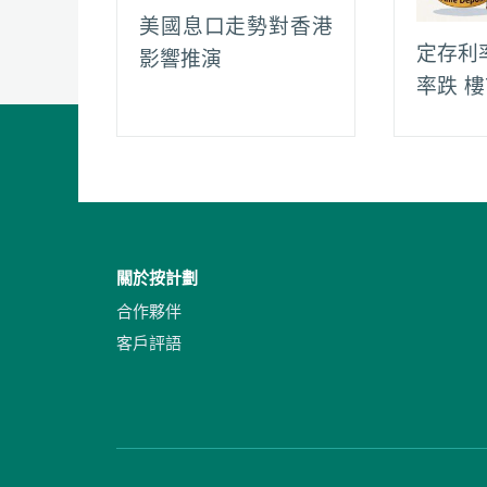
美國息口走勢對香港
定存利
影響推演
率跌 
關於按計劃
合作夥伴
客戶評語