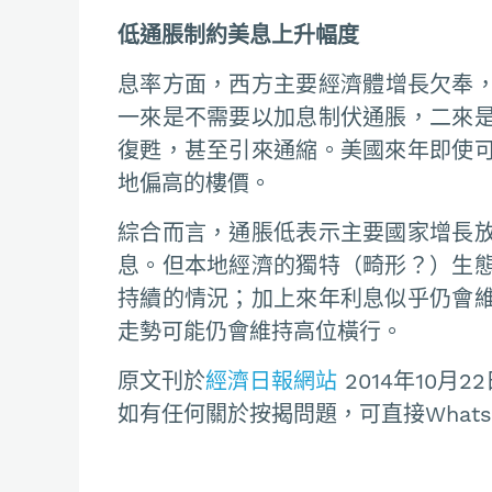
低通脹制約美息上升幅度
息率方面，西方主要經濟體增長欠奉
一來是不需要以加息制伏通脹，二來
復甦，甚至引來通縮。美國來年即使
地偏高的樓價。
綜合而言，通脹低表示主要國家增長
息。但本地經濟的獨特（畸形？）生
持續的情況；加上來年利息似乎仍會
走勢可能仍會維持高位橫行。
原文刊於
經濟日報網站
2014年10月22
如有任何關於按揭問題，可直接Whatsapp