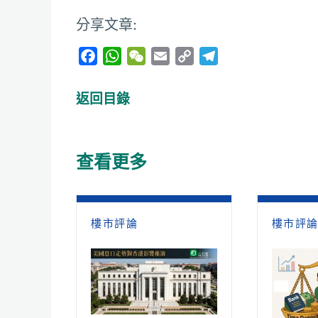
分享文章:
F
W
W
E
C
T
a
h
e
m
o
e
c
a
C
a
p
l
返回目錄
e
t
h
i
y
e
b
s
a
l
L
g
o
A
t
i
r
查看更多
o
p
n
a
k
p
k
m
樓市評論
樓市評